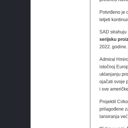
Potvrđeno je d
letjeti kontinu
SAD strahuju 
serijsku proi
2022. godine.
Admiral Hmiro
istočnoj Euro
uklanjanju pro
ojačati svoje 
i sve američke
Projektil Cir
prilagođene za
lansiranja već