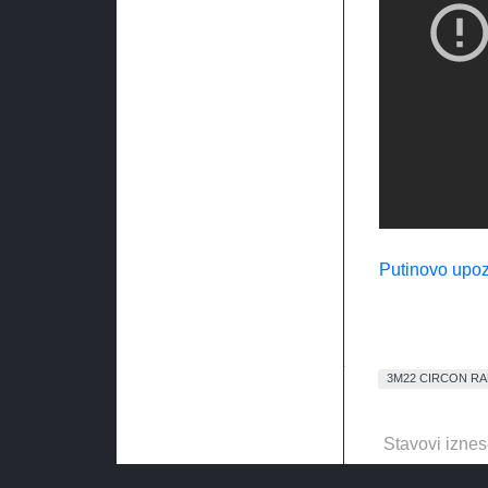
Putinovo upoz
3M22 CIRCON RA
Stavovi iznes