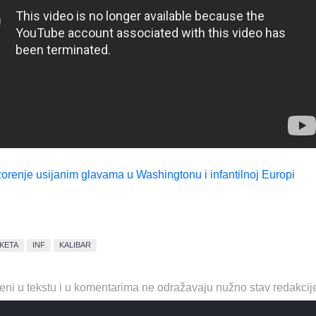
orenje usijanim glavama u Washingtonu i infantilnoj Europi
KETA
INF
KALIBAR
eni u tekstu i u komentarima ne odražavaju nužno stav redakcij