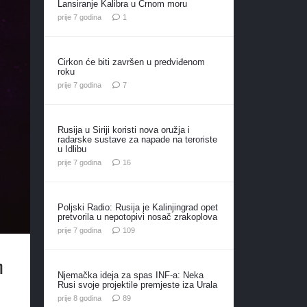
Lansiranje Kalibra u Crnom moru
komentar
prije 7 godina
1
Cirkon će biti završen u predviđenom
roku
komentara
prije 7 godina
7
Rusija u Siriji koristi nova oružja i
radarske sustave za napade na teroriste
u Idlibu
komentara
prije 7 godina
16
Poljski Radio: Rusija je Kalinjingrad opet
pretvorila u nepotopivi nosač zrakoplova
komentara
prije 7 godina
109
h
Njemačka ideja za spas INF-a: Neka
Rusi svoje projektile premjeste iza Urala
komentara
prije 8 godina
89