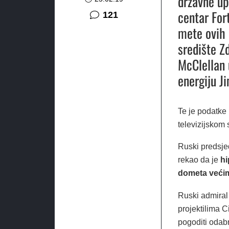
državne up
centar For
komentar
121
mete ovih 
središte Z
McClellan u
energiju J
Te je podatke
televizijskom 
Ruski predsje
rekao da je
hi
dometa veći
Ruski admiral 
projektilima 
pogoditi odabr