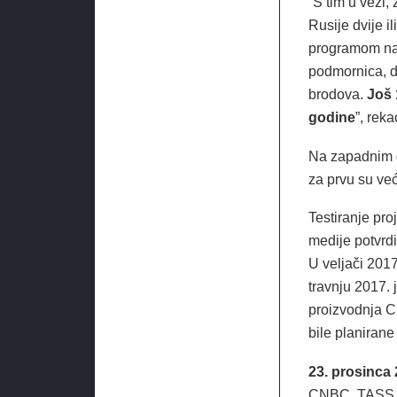
“S tim u vezi, 
Rusije dvije i
programom nao
podmornica, do
brodova.
Još 
godine
”, reka
Na zapadnim g
za prvu su ve
Testiranje pro
medije potvrd
U veljači 2017
travnju 2017. j
proizvodnja Ci
bile planirane
23. prosinca 
CNBC, TASS i 