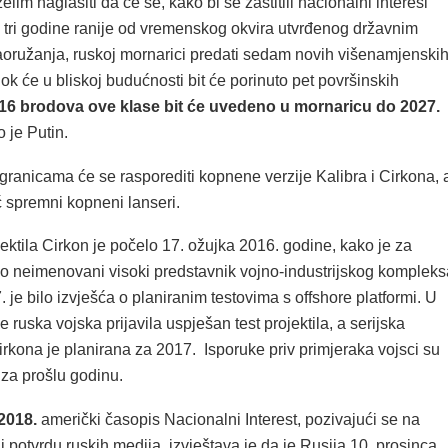
želim naglasiti da će se, kako bi se zaštitili nacionalni interesi
li tri godine ranije od vremenskog okvira utvrđenog državnim
ružanja, ruskoj mornarici predati sedam novih višenamjenski
k će u bliskoj budućnosti bit će porinuto pet površinskih
16 brodova ove klase bit će uvedeno u mornaricu do 2027.
o je Putin.
ranicama će se rasporediti kopnene verzije Kalibra i Cirkona, 
ć spremni kopneni lanseri.
jektila Cirkon je počelo 17. ožujka 2016. godine, kako je za
io neimenovani visoki predstavnik vojno-industrijskog kompleks
. je bilo izvješća o planiranim testovima s offshore platformi. U
e ruska vojska prijavila uspješan test projektila, a serijska
rkona je planirana za 2017. Isporuke priv primjeraka vojsci su
 za prošlu godinu.
2018.
američki časopis Nacionalni Interest, pozivajući se na
potvrdu ruskih medija, izvještava je da je Rusija 10. prosinca