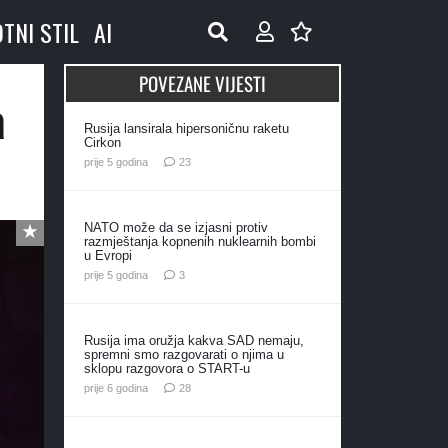
OTNI STIL
AI
POVEZANE VIJESTI
a
Rusija lansirala hipersoničnu raketu
Cirkon
komentara
prije 5 godina
23
NATO može da se izjasni protiv
razmještanja kopnenih nuklearnih bombi
u Evropi
komentara
prije 5 godina
3
Rusija ima oružja kakva SAD nemaju,
spremni smo razgovarati o njima u
sklopu razgovora o START-u
komentara
prije 6 godina
28