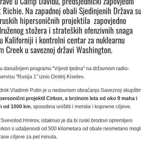
rave u Camp Davidu, predsjednički zapovjedni
t Richie. Na zapadnoj obali Sjedinjenih Država s
ruskih hipersoničnih projektila zapovjedno
druženog stožera i strateških ofenzivnih snaga
 Kaliforniji i kontrolni centar za nuklearnu
im Creek u saveznoj državi Washington.
 u današnjem programu “Vijesti tjedna” na državnom radio-
servisu “Rusija 1” iznio Dmitrij Kiselev.
dnik Vladimir Putin je u nedavnom obraćanju Saveznoj skupštin
personični projektil Cirkon, s brzinom leta od oko 9 maha i
m od 1000 km
, sposobna uništiti i morske i kopnene ciljeve.
Svevolod Hmirov, istaknuo je da bi ruski brodovi opremljeni
Cirkon s udaljenosti od 500 kilometara od obale nesmetano mogl
ane ciljeve za pet minuta.