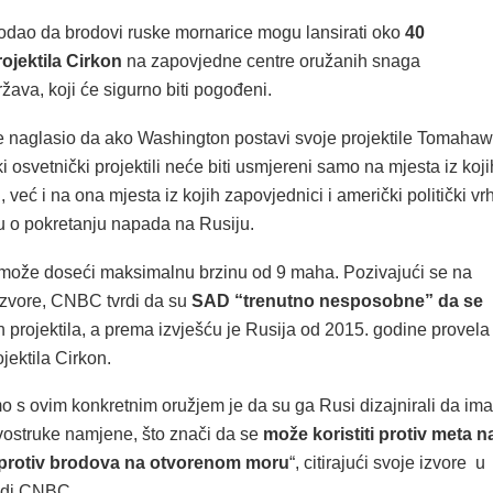
dodao da brodovi ruske mornarice mogu lansirati oko
40
ojektila Cirkon
na zapovjedne centre oružanih snaga
žava, koji će sigurno biti pogođeni.
je naglasio da ako Washington postavi svoje projektile Tomaha
i osvetnički projektili neće biti usmjereni samo na mjesta iz koji
, već i na ona mjesta iz kojih zapovjednici i američki politički vr
 o pokretanju napada na Rusiju.
l može doseći maksimalnu brzinu od 9 maha. Pozivajući se na
izvore, CNBC tvrdi da su
SAD “trenutno nesposobne” da se
 projektila, a prema izvješću je Rusija od 2015. godine provela
ojektila Cirkon.
o s ovim konkretnim oružjem je da su ga Rusi dizajnirali da ima
ostruke namjene, što znači da se
može koristiti protiv meta n
 protiv brodova na otvorenom moru
“, citirajući svoje izvore u
odi CNBC.