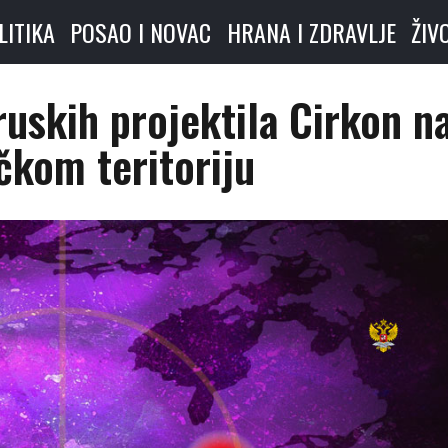
LITIKA
POSAO I NOVAC
HRANA I ZDRAVLJE
ŽIV
uskih projektila Cirkon n
čkom teritoriju