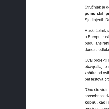
Stručnjak je 
pomorskih pr
Sjedinjenih Dr
Ruski čelnik 
u Europu, rusk
budu lansirani
donesu odluku
Ovaj projekti
obavještajne 
zaštite
od ovih
pet testova pr
“Ono što vidim
sposobnost dv
kopnu, kao i
prosincu nav