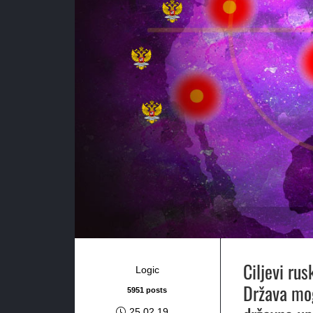
Ciljevi rus
Logic
Država mog
5951 posts
25.02.19