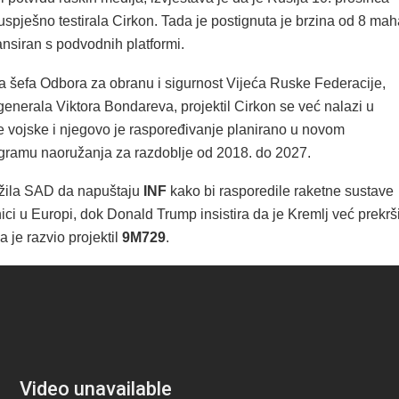
spješno testirala Cirkon. Tada je postignuta je brzina od 8 mah
lansiran s podvodnih platformi.
a šefa Odbora za obranu i sigurnost Vijeća Ruske Federacije,
enerala Viktora Bondareva, projektil Cirkon se već nalazi u
e vojske i njegovo je raspoređivanje planirano u novom
ramu naoružanja za razdoblje od 2018. do 2027.
užila SAD da napuštaju
INF
kako bi rasporedile raketne sustave
ici u Europi, dok Donald Trump insistira da je Kremlj već prekrš
 je razvio projektil
9M729
.