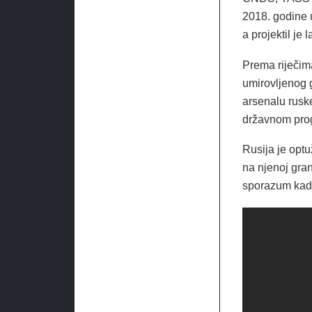
2018. godine u
a projektil je 
Prema riječim
umirovljenog g
arsenalu rusk
državnom prog
Rusija je opt
na njenoj gran
sporazum kada