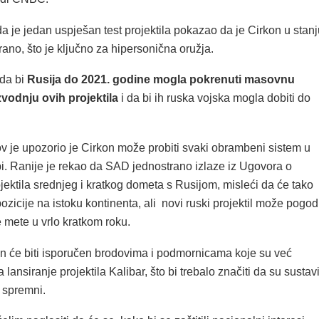
a je jedan uspješan test projektila pokazao da je Cirkon u stanj
irano, što je ključno za hipersonična oružja.
da bi
Rusija do 2021. godine mogla pokrenuti masovnu
zvodnju ovih projektila
i da bi ih ruska vojska mogla dobiti do
v je upozorio je Cirkon može probiti svaki obrambeni sistem u
pi. Ranije je rekao da SAD jednostrano izlaze iz Ugovora o
jektila srednjeg i kratkog dometa s Rusijom, misleći da će tako
pozicije na istoku kontinenta, ali novi ruski projektil može pogodi
 mete u vrlo kratkom roku.
kon će biti isporučen brodovima i podmornicama koje su već
 lansiranje projektila Kalibar, što bi trebalo značiti da su sustav
 spremni.