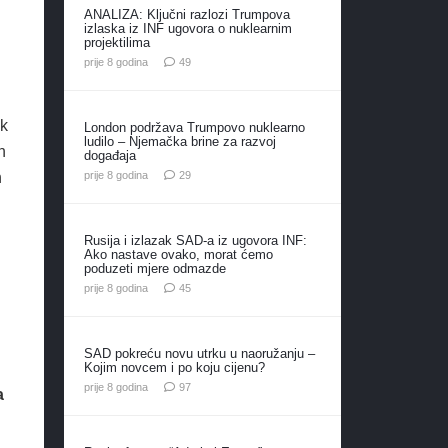
ANALIZA: Ključni razlozi Trumpova
izlaska iz INF ugovora o nuklearnim
projektilima
komentara
prije 8 godina
49
wk
London podržava Trumpovo nuklearno
ludilo – Njemačka brine za razvoj
h
događaja
komentara
prije 8 godina
29
h
Rusija i izlazak SAD-a iz ugovora INF:
Ako nastave ovako, morat ćemo
poduzeti mjere odmazde
komentara
prije 8 godina
45
SAD pokreću novu utrku u naoružanju –
Kojim novcem i po koju cijenu?
komentara
prije 8 godina
97
a