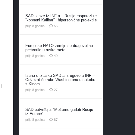
u
SAD izlaze iz INF-a – Rusija raspoređuje
“kopneni Kalibar” i hipersonične projektile
komentara
prije 8 godina
55
Europske NATO zemlje se dragovoljno
pretvorile u ruske mete
komentara
prije 8 godina
40
Istina o izlasku SAD-a iz ugovora INF –
Odvezat će ruke Washingtonu u sukobu
s Kinom
i
komentara
prije 8 godina
27
SAD potvrđuju: “Možemo gađati Rusiju
iz Europe”
komentara
prije 8 godina
87
i