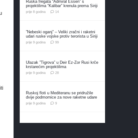
Ruska fregata “Admiral Essen” s
projektilima “Kalibar” krenula prema Siriji
komentara
prije 8 godina
14
u
”Nebeski oganj” – Veliki zračni i raketni
udari ruske vojske protiv terorista u Siriji
komentara
prije 9 godina
99
Ulazak ”Tigrova” u Deir Ez-Zor Rusi krče
krstarećim projektilima
komentara
prije 9 godina
28
ti
Ruskoj floti u Mediteranu se pridružile
dvije podmornice za nove raketne udare
komentara
prije 9 godina
9
i