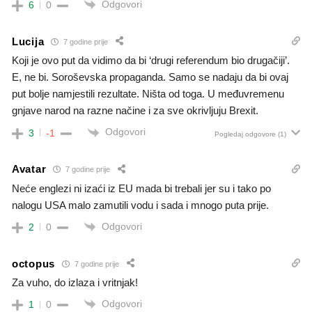
Odgovori
6
0
Lucija
7 godine prije
Koji je ovo put da vidimo da bi ‘drugi referendum bio drugačiji’.
E, ne bi. Soroševska propaganda. Samo se nadaju da bi ovaj
put bolje namjestili rezultate. Ništa od toga. U međuvremenu
gnjave narod na razne načine i za sve okrivljuju Brexit.
Odgovori
3
-1
Pogledaj odgovore
(1)
Avatar
7 godine prije
Neće englezi ni izaći iz EU mada bi trebali jer su i tako po
nalogu USA malo zamutili vodu i sada i mnogo puta prije.
Odgovori
2
0
octopus
7 godine prije
Za vuho, do izlaza i vritnjak!
Odgovori
1
0