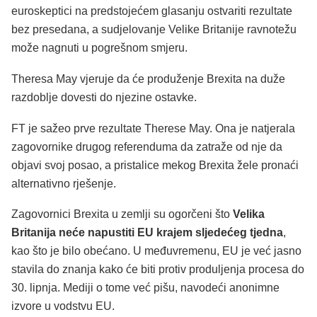
euroskeptici na predstojećem glasanju ostvariti rezultate
bez presedana, a sudjelovanje Velike Britanije ravnotežu
može nagnuti u pogrešnom smjeru.
Theresa May vjeruje da će produženje Brexita na duže
razdoblje dovesti do njezine ostavke.
FT je sažeo prve rezultate Therese May. Ona je natjerala
zagovornike drugog referenduma da zatraže od nje da
objavi svoj posao, a pristalice mekog Brexita žele pronaći
alternativno rješenje.
Zagovornici Brexita u zemlji su ogorčeni što
Velika
Britanija neće napustiti EU krajem sljedećeg tjedna
,
kao što je bilo obećano. U međuvremenu, EU je već jasno
stavila do znanja kako će biti protiv produljenja procesa do
30. lipnja. Mediji o tome već pišu, navodeći anonimne
izvore u vodstvu EU.