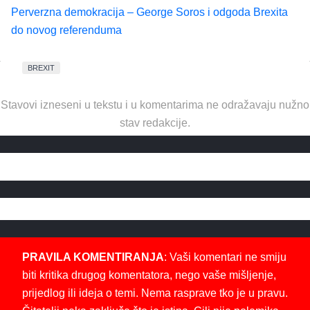
Perverzna demokracija – George Soros i odgoda Brexita
do novog referenduma
BREXIT
Stavovi izneseni u tekstu i u komentarima ne odražavaju nužno
stav redakcije.
PRAVILA KOMENTIRANJA
: Vaši komentari ne smiju
biti kritika drugog komentatora, nego vaše mišljenje,
prijedlog ili ideja o temi. Nema rasprave tko je u pravu.