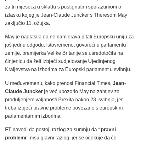
za tri mjeseca u skladu s postignutim sporazumom o
izlasku kojeg je Jean-Claude Juncker s Theresom May
zaključio 11. ožujka.
May je naglasila da ne namjerava pitati Europsku uniju za
još jednu odgodu. Istovremeno, govoreći u parlamentu
zemlje, premijerka Velike Britanije se usredotočila na
činjenicu da želi izbjeći sudjelovanje Ujedinjenog
Kraljevstva na izborima za Europski parlament u svibnju.
U međuvremenu, kako prenosi Financial Times,
Jean-
Claude Juncker
je već upozorio May na zahtjev za
produljenjem valjanosti Brexita nakon 23. svibnja, jer
treba izbjeći pravne probleme povezane s europskim
parlamentarnim izborima.
FT navodi da postoji razlog za sumnju da
“pravni
problemi”
nisu glavni razlog, jer se očekuje da će