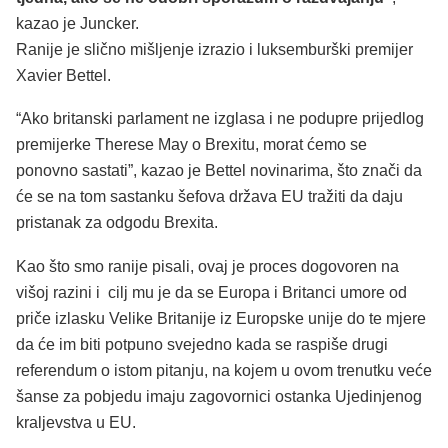
kazao je Juncker.
Ranije je slično mišljenje izrazio i luksemburški premijer
Xavier Bettel.
“Ako britanski parlament ne izglasa i ne podupre prijedlog
premijerke Therese May o Brexitu, morat ćemo se
ponovno sastati”, kazao je Bettel novinarima, što znači da
će se na tom sastanku šefova država EU tražiti da daju
pristanak za odgodu Brexita.
Kao što smo ranije pisali, ovaj je proces dogovoren na
višoj razini i cilj mu je da se Europa i Britanci umore od
priče izlasku Velike Britanije iz Europske unije do te mjere
da će im biti potpuno svejedno kada se raspiše drugi
referendum o istom pitanju, na kojem u ovom trenutku veće
šanse za pobjedu imaju zagovornici ostanka Ujedinjenog
kraljevstva u EU.