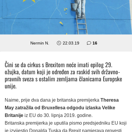
komentara
Nermin N.
22.03.19
16
Čini se da cirkus s Brexitom neće imati epilog 29.
ožujka, datum koji je određen za raskid svih državno-
pravnih sveza s ostalim zemljama članicama Europske
unije.
Naime, prije dva dana je britanska premijerka
Theresa
May zatražila od Bruxellesa odgodu izlaska Velike
Britanije
iz EU do 30. lipnja 2019. godine.
Britanska premijerka je uputila pismo predsjedniku EU koji
je izvijestio Donalda Tuska da Brexit namjerava provesti