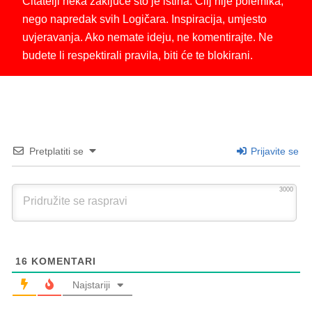
Čitatelji neka zaključe što je istina. Cilj nije polemika,
nego napredak svih Logičara. Inspiracija, umjesto
uvjeravanja. Ako nemate ideju, ne komentirajte. Ne
budete li respektirali pravila, biti će te blokirani.
Pretplatiti se
Prijavite se
3000
16
KOMENTARI
Najstariji