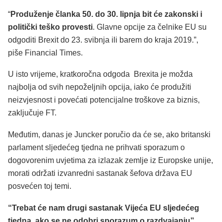
“
Produženje članka 50. do 30. lipnja bit će zakonski i
politički teško provesti
. Glavne opcije za čelnike EU su
odgoditi Brexit do 23. svibnja ili barem do kraja 2019.”,
piše Financial Times.
U isto vrijeme, kratkoročna odgoda Brexita je možda
najbolja od svih nepoželjnih opcija, iako će produžiti
neizvjesnost i povećati potencijalne troškove za biznis,
zaključuje FT.
Međutim, danas je Juncker poručio da će se, ako britanski
parlament sljedećeg tjedna ne prihvati sporazum o
dogovorenim uvjetima za izlazak zemlje iz Europske unije,
morati održati izvanredni sastanak šefova država EU
posvećen toj temi.
“Trebat će nam drugi sastanak Vijeća EU sljedećeg
tjedna, ako se ne odobri sporazum o razdvajanju”
,