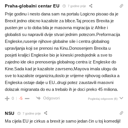
Praha-globalni centar EU
7 godine prije
Prije godinu i nesto dana sam na portalu Logicno pisoao da je
Brexit jedno obicno kazaliste za blbce.Taj proces Brexita je
pusten jer u to doba bila je masovna migracija iz Afrike i
globalisti su napravili dvije stvari jednim potezom.Preformacija
Engleske,rusenje njihove globalne sile i centra globalnog
upravljanja koji se prenosi na Kinu.Donosenjem Brexita u
posjeti kraljici Engleske bio je kineski predsjednik a sve to
zajedno ide oko prenosenja globalnog centra iz Engleske do
Kine.Sada kad je kazaliste zavrseno,Mayova imala ulogu da
sve to kazaliste organizira,doslo je vrijeme njihovog odlaska a
Engleska ostaje dalje u EU..drugi potez zaustavili masovni
dolazak migranata do eu a trebalo ih je doci preko 45 miliona.
Odgovori
0
-5
Pogledaj odgovore
(6)
NSU
7 godine prije
Ma cijela EU je cirkus a brexit je samo jedan čin u toj komediji!