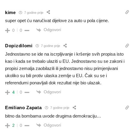
kime
7 godine prije
super opet ću naručivat dijelove za auto u pola cijene.
Odgovori
0
0
Dopizdilomi
7 godine prije
Jednostavno se ide na iscrpljivanje i kršenje svih propisa isto
kao i kada se trebalo ulaziti u EU. Jednostavno su se zakoni i
propisi zemalja zaobilazili ili jednostavno nisu primjenjivani
ukoliko su bili protiv ulaska zemlje u EU. Čak su se i
referendumi ponavljali dok rezultat nije bio ulazak.
Odgovori
4
0
Emiliano Zapata
7 godine prije
bitno da bombama uvode drugima demokraciju…
Odgovori
2
0