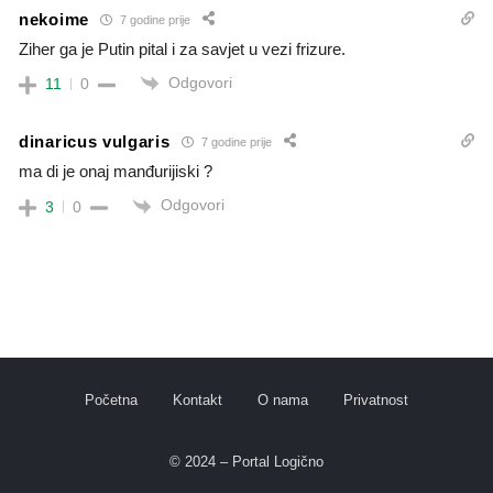
nekoime
7 godine prije
Ziher ga je Putin pital i za savjet u vezi frizure.
Odgovori
11
0
dinaricus vulgaris
7 godine prije
ma di je onaj manđurijiski ?
Odgovori
3
0
Početna
Kontakt
O nama
Privatnost
© 2024 – Portal Logično