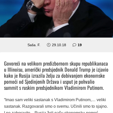
komentara
Saša. F.
29.10.18
19
Govoreći na velikom predizbornom skupu republikanaca
u Illinoisu, američki predsjednik Donald Trump je izjavio
kako je Rusija izrazila želju za dobivanjem ekonomske
pomoći od Sjedinjenih Država i usput je pohvalio
summit s ruskim predsjednikom Vladimirom Putinom.
“Imao sam veliki sastanak s Vladimirom Putinom,… veliki
sastanak. Razgovarali smo o svemu. Učinili smo to sjajno.
I ne zaboravite – Rusija želi našu ekonomsku pomoć.