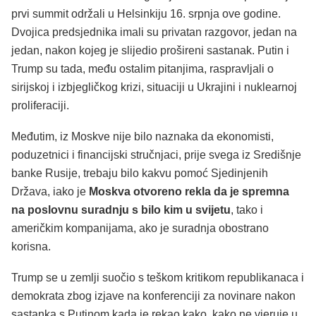
prvi summit održali u Helsinkiju 16. srpnja ove godine.
Dvojica predsjednika imali su privatan razgovor, jedan na
jedan, nakon kojeg je slijedio prošireni sastanak. Putin i
Trump su tada, među ostalim pitanjima, raspravljali o
sirijskoj i izbjegličkog krizi, situaciji u Ukrajini i nuklearnoj
proliferaciji.
Međutim, iz Moskve nije bilo naznaka da ekonomisti,
poduzetnici i financijski stručnjaci, prije svega iz Središnje
banke Rusije, trebaju bilo kakvu pomoć Sjedinjenih
Država, iako je
Moskva otvoreno rekla da je spremna
na poslovnu suradnju s bilo kim u svijetu
, tako i
američkim kompanijama, ako je suradnja obostrano
korisna.
Trump se u zemlji suočio s teškom kritikom republikanaca i
demokrata zbog izjave na konferenciji za novinare nakon
sastanka s Putinom kada je rekao kako kako ne vjeruje u