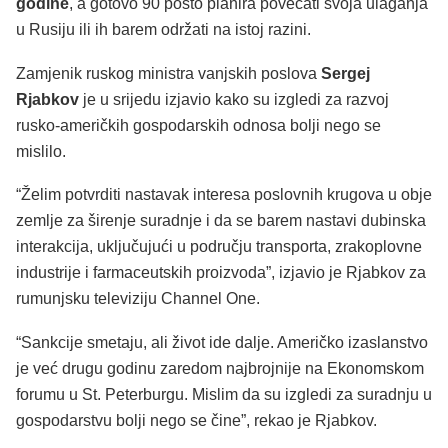
godine
, a gotovo 90 posto planira povećati svoja ulaganja
u Rusiju ili ih barem održati na istoj razini.
Zamjenik ruskog ministra vanjskih poslova
Sergej
Rjabkov
je u srijedu izjavio kako su izgledi za razvoj
rusko-američkih gospodarskih odnosa bolji nego se
mislilo.
“Želim potvrditi nastavak interesa poslovnih krugova u obje
zemlje za širenje suradnje i da se barem nastavi dubinska
interakcija, uključujući u području transporta, zrakoplovne
industrije i farmaceutskih proizvoda”, izjavio je Rjabkov za
rumunjsku televiziju Channel One.
“Sankcije smetaju, ali život ide dalje. Američko izaslanstvo
je već drugu godinu zaredom najbrojnije na Ekonomskom
forumu u St. Peterburgu. Mislim da su izgledi za suradnju u
gospodarstvu bolji nego se čine”, rekao je Rjabkov.