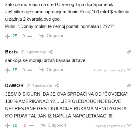
zato će mu Vlado na sred Crvenog Trga dići Spomenik !
Još nitko nije samo laprdanjem donio Rusiji 100 mlrd $ suficuta
u zadnja 2 kvartala ove god.
Putin :”:Donny molim te nemoj postati normalan !!????”
Odgovori
25
0
Boris
7 godine prije
sankcija se moraju držati banana države
Odgovori
15
0
Pogledaj odgovore
(1)
DAWOR
7 godine prije
JESMO SIGURNI DA JE OVA SPRDAČINA OD “ČOVJEKA”
100 % AMERIKANAC ??…..JER GLEDAJUĆI NJEGOVE
NEPRESTANE GESTIKULACIJE RUKAMA MENI IZGLEDA
K’O PRAVI TALIJAN IZ NAPULA-NAPOLETANAC !!!!!
Odgovori
10
-2
Pogledaj odgovore
(1)