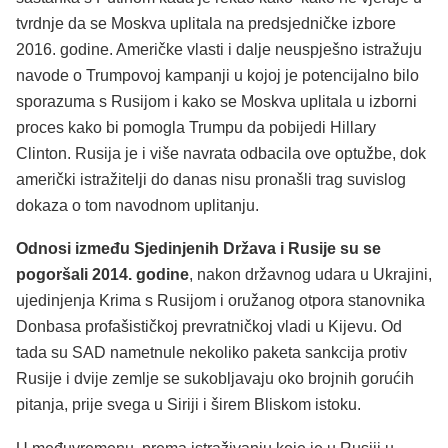
tvrdnje da se Moskva uplitala na predsjedničke izbore
2016. godine. Američke vlasti i dalje neuspješno istražuju
navode o Trumpovoj kampanji u kojoj je potencijalno bilo
sporazuma s Rusijom i kako se Moskva uplitala u izborni
proces kako bi pomogla Trumpu da pobijedi Hillary
Clinton. Rusija je i više navrata odbacila ove optužbe, dok
američki istražitelji do danas nisu pronašli trag suvislog
dokaza o tom navodnom uplitanju.
Odnosi između Sjedinjenih Država i Rusije su se
pogoršali 2014. godine
, nakon državnog udara u Ukrajini,
ujedinjenja Krima s Rusijom i oružanog otpora stanovnika
Donbasa profašističkoj prevratničkoj vladi u Kijevu. Od
tada su SAD nametnule nekoliko paketa sankcija protiv
Rusije i dvije zemlje se sukobljavaju oko brojnih gorućih
pitanja, prije svega u Siriji i širem Bliskom istoku.