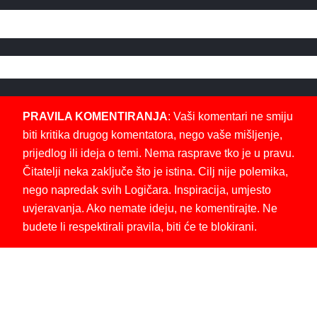
PRAVILA KOMENTIRANJA
: Vaši komentari ne smiju
biti kritika drugog komentatora, nego vaše mišljenje,
prijedlog ili ideja o temi. Nema rasprave tko je u pravu.
Čitatelji neka zaključe što je istina. Cilj nije polemika,
nego napredak svih Logičara. Inspiracija, umjesto
uvjeravanja. Ako nemate ideju, ne komentirajte. Ne
budete li respektirali pravila, biti će te blokirani.