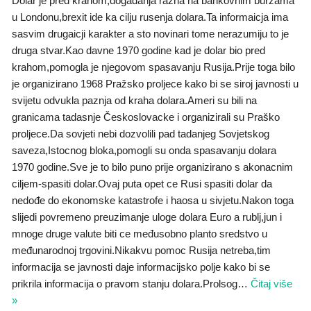
Dolar je pred krahom,događanja razna na bankovnim burzama
u Londonu,brexit ide ka cilju rusenja dolara.Ta informaicja ima
sasvim drugaicji karakter a sto novinari tome nerazumiju to je
druga stvar.Kao davne 1970 godine kad je dolar bio pred
krahom,pomogla je njegovom spasavanju Rusija.Prije toga bilo
je organizirano 1968 Pražsko proljece kako bi se siroj javnosti u
svijetu odvukla paznja od kraha dolara.Ameri su bili na
granicama tadasnje Českoslovacke i organizirali su Praško
proljece.Da sovjeti nebi dozvolili pad tadanjeg Sovjetskog
saveza,Istocnog bloka,pomogli su onda spasavanju dolara
1970 godine.Sve je to bilo puno prije organizirano s akonacnim
ciljem-spasiti dolar.Ovaj puta opet ce Rusi spasiti dolar da
nedođe do ekonomske katastrofe i haosa u sivjetu.Nakon toga
slijedi povremeno preuzimanje uloge dolara Euro a rublj,jun i
mnoge druge valute biti ce međusobno planto sredstvo u
međunarodnoj trgovini.Nikakvu pomoc Rusija netreba,tim
informacija se javnosti daje informacijsko polje kako bi se
prikrila informacija o pravom stanju dolara.Prolsog
…
Čitaj više
»