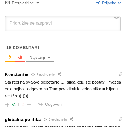
Pretplatiti se
Prijavite se
3000
19
KOMENTARI
Najstariji
Konstantin
7 godine prije
Sta reci na ovakvo blebetanje …. slika koju ste postavili mozda
daje najbolji odgovor na Trumpov idiotluk! jedna slika = hiljadu
reci ! :o)))))))
Odgovori
51
-2
globalna politika
7 godine prije