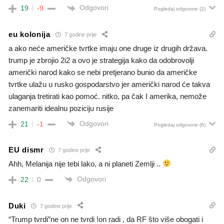
Odgovori
19
-9
Pogledaj odgovore
(2)
eu kolonija
7 godine prije
a ako neće američke tvrtke imaju one druge iz drugih država.
trump je zbrojio 2i2 a ovo je strategija kako da odobrovolji
američki narod kako se nebi pretjerano bunio da američke
tvrtke ulažu u rusko gospodarstvo jer američki narod će takva
ulaganja tretirati kao pomoć. nitko, pa čak I amerika, nemože
zanemariti idealnu poziciju rusije
Odgovori
21
-1
Pogledaj odgovore
(6)
EU dismr
7 godine prije
Ahh, Melanija nije tebi lako, a ni planeti Zemlji ..
Odgovori
22
0
Duki
7 godine prije
“Trump tvrdi”ne on ne tvrdi !on radi , da RF što više obogati i