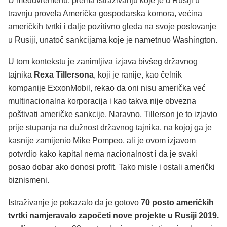
U međuvremenu, prema istraživanju koje je u Rusiji u
travnju provela Američka gospodarska komora, većina
američkih tvrtki i dalje pozitivno gleda na svoje poslovanje
u Rusiji, unatoč sankcijama koje je nametnuo Washington.
U tom kontekstu je zanimljiva izjava bivšeg državnog
tajnika
Rexa Tillersona
, koji je ranije, kao čelnik
kompanije ExxonMobil, rekao da oni nisu američka već
multinacionalna korporacija i kao takva nije obvezna
poštivati američke sankcije. Naravno, Tillerson je to izjavio
prije stupanja na dužnost državnog tajnika, na kojoj ga je
kasnije zamijenio Mike Pompeo, ali je ovom izjavom
potvrdio kako kapital nema nacionalnost i da je svaki
posao dobar ako donosi profit. Tako misle i ostali američki
biznismeni.
Istraživanje je pokazalo da je gotovo
70 posto američkih
tvrtki namjeravalo započeti nove projekte u Rusiji 2019.