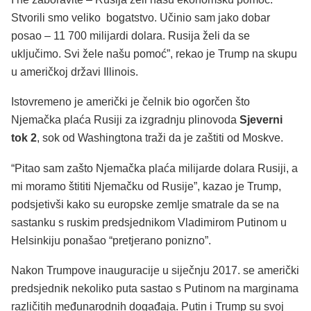
Stvorili smo veliko bogatstvo. Učinio sam jako dobar
posao – 11 700 milijardi dolara. Rusija želi da se
uključimo. Svi žele našu pomoć”, rekao je Trump na skupu
u američkoj državi Illinois.
Istovremeno je američki je čelnik bio ogorčen što
Njemačka plaća Rusiji za izgradnju plinovoda
Sjeverni
tok 2
, sok od Washingtona traži da je zaštiti od Moskve.
“Pitao sam zašto Njemačka plaća milijarde dolara Rusiji, a
mi moramo štititi Njemačku od Rusije”, kazao je Trump,
podsjetivši kako su europske zemlje smatrale da se na
sastanku s ruskim predsjednikom Vladimirom Putinom u
Helsinkiju ponašao “pretjerano ponizno”.
Nakon Trumpove inauguracije u siječnju 2017. se američki
predsjednik nekoliko puta sastao s Putinom na marginama
različitih međunarodnih događaja. Putin i Trump su svoj