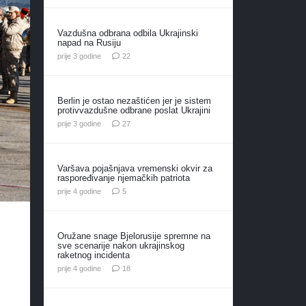
Vazdušna odbrana odbila Ukrajinski
napad na Rusiju
komentara
prije 3 godine
22
Berlin je ostao nezaštićen jer je sistem
protivvazdušne odbrane poslat Ukrajini
komentara
prije 3 godine
27
Varšava pojašnjava vremenski okvir za
raspoređivanje njemačkih patriota
komentara
prije 4 godine
5
Oružane snage Bjelorusije spremne na
sve scenarije nakon ukrajinskog
raketnog incidenta
komentara
prije 4 godine
18