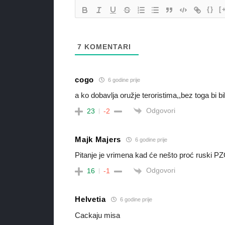
{}
[
7
KOMENTARI
cogo
6 godine prije
a ko dobavlja oružje teroristima,,bez toga bi b
Odgovori
23
-2
Majk Majers
6 godine prije
Pitanje je vrimena kad će nešto proć ruski PZO.
Odgovori
16
-1
Helvetia
6 godine prije
Cackaju misa