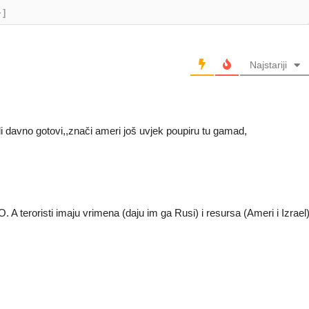
+]
Najstariji
ili davno gotovi,,znači ameri još uvjek poupiru tu gamad,
 A teroristi imaju vrimena (daju im ga Rusi) i resursa (Ameri i Izrael