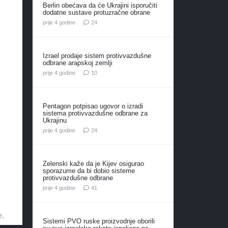
Berlin obećava da će Ukrajini isporučiti
dodatne sustave protuzračne obrane
komentara
prije 4 godine
24
Izrael prodaje sistem protivvazdušne
odbrane arapskoj zemlji
komentara
prije 4 godine
10
Pentagon potpisao ugovor o izradi
sistema protivvazdušne odbrane za
Ukrajinu
komentara
prije 4 godine
24
Zelenski kaže da je Kijev osigurao
sporazume da bi dobio sisteme
protivvazdušne odbrane
komentar
prije 4 godine
41
e.
Sistemi PVO ruske proizvodnje oborili