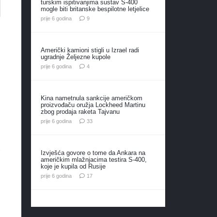
turskim ispitivanjima sustav S-400
mogle biti britanske bespilotne letjelice
komentara
prije 6 godina
9
Američki kamioni stigli u Izrael radi
ugradnje Željezne kupole
komentara
prije 6 godina
4
Kina nametnula sankcije američkom
proizvođaču oružja Lockheed Martinu
zbog prodaja raketa Tajvanu
komentara
prije 6 godina
33
)
Izvješća govore o tome da Ankara na
američkim mlažnjacima testira S-400,
koje je kupila od Rusije
komentara
prije 6 godina
17