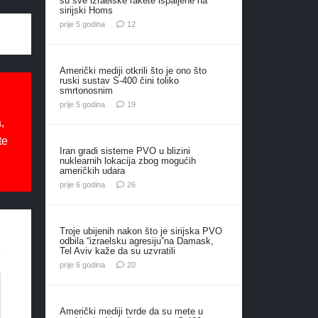
su sve izraelske rakete ispaljene na
sirijski Homs
komentara
prije 5 godina
12
Američki mediji otkrili što je ono što
ruski sustav S-400 čini toliko
smrtonosnim
komentara
prije 5 godina
19
,
te
Iran gradi sisteme PVO u blizini
nuklearnih lokacija zbog mogućih
američkih udara
komentara
prije 6 godina
26
Troje ubijenih nakon što je sirijska PVO
odbila “izraelsku agresiju”na Damask,
Tel Aviv kaže da su uzvratili
komentara
prije 6 godina
20
Američki mediji tvrde da su mete u