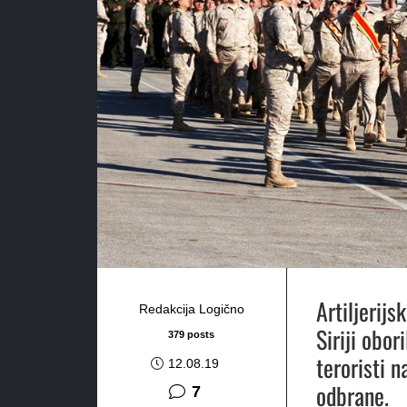
Artiljerij
Redakcija Logično
Siriji obor
379 posts
teroristi 
12.08.19
odbrane.
komentara
7