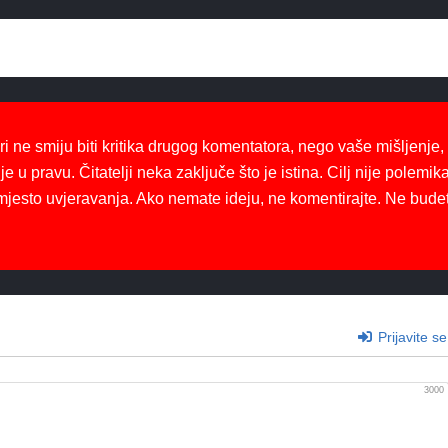
ri ne smiju biti kritika drugog komentatora, nego vaše mišljenje,
je u pravu. Čitatelji neka zaključe što je istina. Cilj nije polemika
mjesto uvjeravanja. Ako nemate ideju, ne komentirajte. Ne bude
Prijavite se
3000