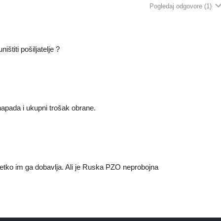
Pogledaj odgovore
(1)
ništiti pošiljatelje ?
napada i ukupni trošak obrane.
 netko im ga dobavlja. Ali je Ruska PZO neprobojna