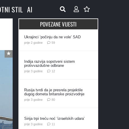
OTNI STIL
AI
POVEZANE VIJESTI
Ukrajinci ‘počinju da ne vole’ SAD
komentara
prije 2 godine
59
Indija razvija sopstveni sistem
protivvazdušne odbrane
komentara
prije 3 godine
12
Rusija tvrdi da je presrela projektile
dugog dometa britanske proizvodnje
komentara
prije 3 godine
80
Sirija trpi treću noć ‘izraelskih udara’
komentara
prije 3 godine
11