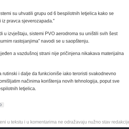
stemi su uhvatili grupu od 6 bespilotnih letjelica kako se
i iz pravca sjeverozapada.”
 u izvještaju, sistemi PVO aerodroma su uništili svih šest
igurnim rastojanjima” navodi se u saopštenju.
ijeđen a vazdušnoj strani nije pričinjena nikakava materijalna
 rutinski i dalje da funkcioniše iako teroristi svakodnevno
omišljatim načinima korištenja novih tehnologija, poput sve
pilotnih letjelica.
O
eni u tekstu i u komentarima ne odražavaju nužno stav redakcij