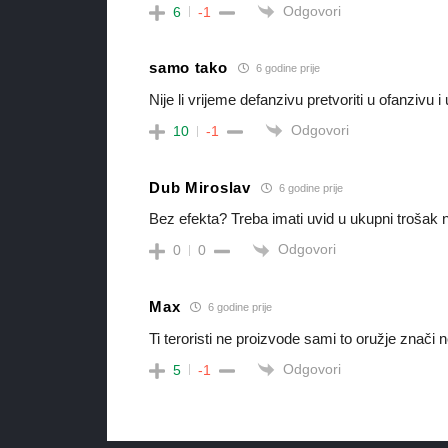
Odgovori
6
-1
samo tako
6 godine prije
Nije li vrijeme defanzivu pretvoriti u ofanzivu i u
Odgovori
10
-1
Dub Miroslav
6 godine prije
Bez efekta? Treba imati uvid u ukupni trošak 
Odgovori
0
0
Max
6 godine prije
Ti teroristi ne proizvode sami to oružje znači
Odgovori
5
-1