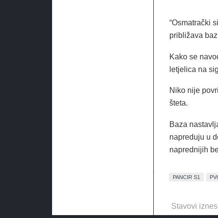
“Osmatrački si
približava baz
Kako se navodi
letjelica na s
Niko nije povr
šteta.
Baza nastavlja
napreduju u d
naprednijih bes
PANCIR S1
PV
Stavovi iznes