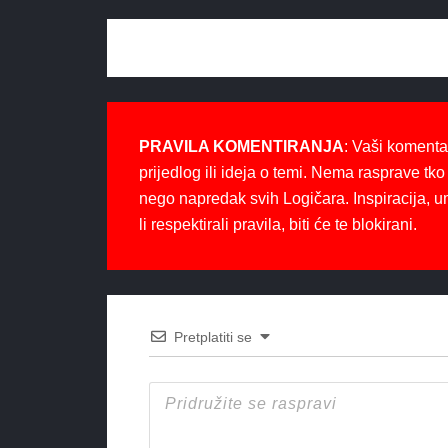
PRAVILA KOMENTIRANJA
: Vaši komenta
prijedlog ili ideja o temi. Nema rasprave tko 
nego napredak svih Logičara. Inspiracija, u
li respektirali pravila, biti će te blokirani.
Pretplatiti se