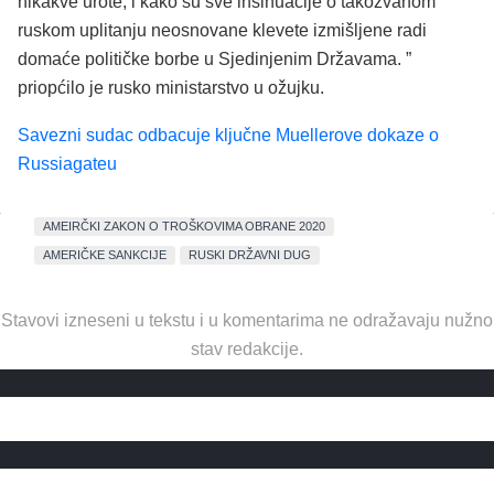
nikakve urote, i kako su sve insinuacije o takozvanom
ruskom uplitanju neosnovane klevete izmišljene radi
domaće političke borbe u Sjedinjenim Državama. ”
priopćilo je rusko ministarstvo u ožujku.
Savezni sudac odbacuje ključne Muellerove dokaze o
Russiagateu
AMEIRČKI ZAKON O TROŠKOVIMA OBRANE 2020
AMERIČKE SANKCIJE
RUSKI DRŽAVNI DUG
Stavovi izneseni u tekstu i u komentarima ne odražavaju nužno
stav redakcije.