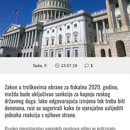
komentar
Saša. F.
13.07.19
1
Zakon o troškovima obrane za fiskalnu 2020. godinu,
možda bude uključivao sankcije za kupnju ruskog
državnog duga. Iako odgovarajuća izmjena tek treba biti
donesena, rusi su sugerirali kako će vjerojatno uslijediti
jednaka reakcija s njihove strane.
Rusko ministarstvo vanjskih poslova oštro je kritiziralo