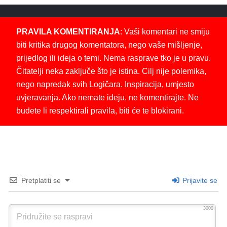
PRAVILA KOMENTIRANJA
: Vaši komentari ne smiju
biti kritika drugog komentatora, nego vaše mišljenje,
prijedlog ili ideja o temi. Nema rasprave tko je u pravu.
Čitatelji neka zaključe što je istina. Cilj nije polemika,
nego napredak svih Logičara. Inspiracija, umjesto
uvjeravanja. Ako nemate ideju, ne komentirajte. Ne
budete li respektirali pravila, biti će te blokirani.
Pretplatiti se
Prijavite se
3000