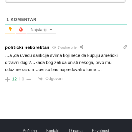
1
KOMENTAR
Najstariji
politicki nekorektan
7 godine prije
…a ,da uvedu sankcije svima koji nece da kupuju americki
drzavni dug ?…kada bog zeli da unisti nekoga, prvo mu
oduzme razum…ovi su bas napredovali u tome….
Odgovori
12
0
Početna
Kontakt
O nama
Privatnost