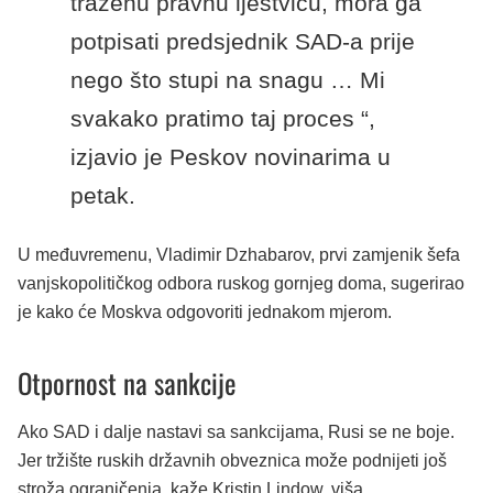
traženu pravnu ljestvicu, mora ga
potpisati predsjednik SAD-a prije
nego što stupi na snagu … Mi
svakako pratimo taj proces “,
izjavio je Peskov novinarima u
petak.
U međuvremenu, Vladimir Dzhabarov, prvi zamjenik šefa
vanjskopolitičkog odbora ruskog gornjeg doma, sugerirao
je kako će Moskva odgovoriti jednakom mjerom.
Otpornost na sankcije
Ako SAD i dalje nastavi sa sankcijama, Rusi se ne boje.
Jer tržište ruskih državnih obveznica može podnijeti još
stroža ograničenja, kaže Kristin Lindow, viša