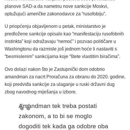
planove SAD-a da nametnu nove sankcije Moskvi,
optužujući američke zakonodavce za “rusofobiju”.
U priopćenju objavljenom u petak, ministarstvo je
predložene sankcije opisalo kao “manifestaciju rusofobnih
instinkta” koji odražavaju “nemoć” i pozvao političare u
Washingtonu da razmisle još jednom hoće li nastaviti s
“besmislenim” sankcijama koje “štete vlastitim biračima”.
Ovo dolazi nakon što je Zastupnički dom odobrio
amandman za nacrt Proračuna za obranu do 2020. godine,
koji predviđa sankcije za ulaganje u ruski državni dug
zbog navodnog miješanja u izbore.
Amandman tek treba postati
zakonom, a to bi se moglo
dogoditi tek kada ga odobre oba