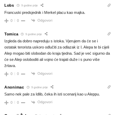
Lobs
9 godine prije
Francuski predsjednik i Merkel placu kao majka.
Odgovori
0
0
Tomica
9 godine prije
Izgleda da dobro napreduju s istoka. Vjerujem da će se i
ostatak terorista uskoro odlučiti za odlazak iz I. Alepa te bi cijeli
Alep mogao biti slobodan do kraja tjedna. Sad je već sigurno da
će se Alep osloboditi ali vojno će trajati duže i s puno više
žrtava.
Odgovori
0
0
Anonimac
9 godine prije
Samo nek pale za Idlib, čeka ih isti scenarij kao u Aleppu.
Odgovori
0
0