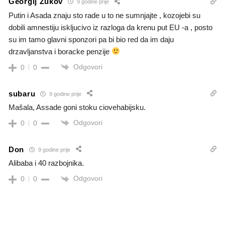
Georgij Žukov
9 godine prije
Putin i Asada znaju sto rade u to ne sumnjajte , kozojebi su
dobili amnestiju iskljucivo iz razloga da krenu put EU -a , posto
su im tamo glavni sponzori pa bi bio red da im daju
drzavljanstva i boracke penzije
Odgovori
0
0
subaru
9 godine prije
Mašala, Assade goni stoku ciovehabijsku.
Odgovori
0
0
Don
9 godine prije
Alibaba i 40 razbojnika.
Odgovori
0
0