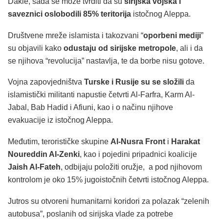
Dakle, sada se može tvrditi da su
sirijska vojska i
saveznici oslobodili 85% teritorija
istočnog Aleppa.
Društvene mreže islamista i takozvani “
oporbeni mediji
”
su objavili kako
odustaju od sirijske metropole
, ali i da
se njihova “revolucija” nastavlja, te da borbe nisu gotove.
Vojna zapovjedništva
Turske i Rusije su se složili
da
islamistički militanti napustie četvrti Al-Farfra, Karm Al-
Jabal, Bab Hadid i Afiuni, kao i o načinu njihove
evakuacije iz istočnog Aleppa.
Međutim, terorističke skupine
Al-Nusra Front
i
Harakat
Noureddin Al-Zenki
, kao i pojedini pripadnici koalicije
Jaish Al-Fateh
, odbijaju položiti oružje, a pod njihovom
kontrolom je oko 15% jugoistočnih četvrti istočnog Aleppa.
Jutros su otvoreni humanitarni koridori za polazak “zelenih
autobusa”, poslanih od sirijska vlade za potrebe