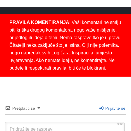
PRAVILA KOMENTIRANJA
: Vaši komentari ne smiju
biti kritika drugog komentatora, nego vaše mišljenje,
prijedlog ili ideja o temi. Nema rasprave tko je u pravu.
Čitatelji neka zaključe što je istina. Cilj nije polemika,
nego napredak svih Logičara. Inspiracija, umjesto
uvjeravanja. Ako nemate ideju, ne komentirajte. Ne
budete li respektirali pravila, biti će te blokirani.
Pretplatiti se
Prijavite se
3000