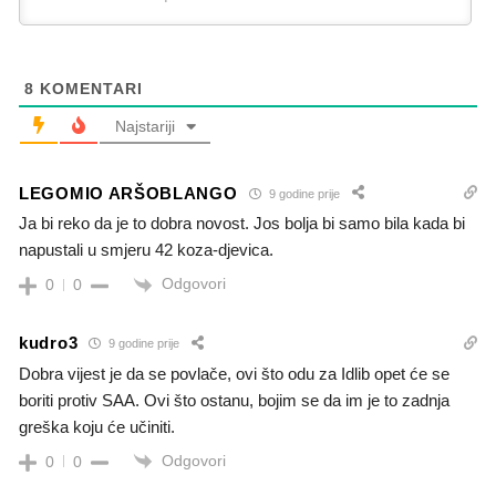
8
KOMENTARI
Najstariji
LEGOMIO ARŠOBLANGO
9 godine prije
Ja bi reko da je to dobra novost. Jos bolja bi samo bila kada bi
napustali u smjeru 42 koza-djevica.
Odgovori
0
0
kudro3
9 godine prije
Dobra vijest je da se povlače, ovi što odu za Idlib opet će se
boriti protiv SAA. Ovi što ostanu, bojim se da im je to zadnja
greška koju će učiniti.
Odgovori
0
0