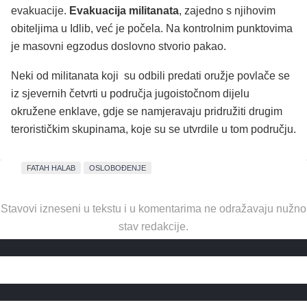
evakuacije.
Evakuacija militanata
, zajedno s njihovim
obiteljima u Idlib, već je počela. Na kontrolnim punktovima
je masovni egzodus doslovno stvorio pakao.
Neki od militanata koji su odbili predati oružje povlače se
iz sjevernih četvrti u područja jugoistočnom dijelu
okružene enklave, gdje se namjeravaju pridružiti drugim
terorističkim skupinama, koje su se utvrdile u tom području.
FATAH HALAB
OSLOBOĐENJE
Stavovi izneseni u tekstu i u komentarima ne odražavaju nužno
stav redakcije.