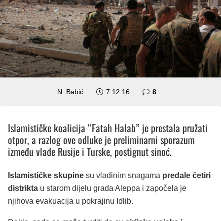
komentara
N. Babić
7.12.16
8
Islamističke koalicija “Fatah Halab” je prestala pružati
otpor, a razlog ove odluke je preliminarni sporazum
između vlade Rusije i Turske, postignut sinoć.
Islamističke skupine
su vladinim snagama
predale četiri
distrikta
u starom dijelu grada Aleppa i započela je
njihova evakuacija u pokrajinu Idlib.