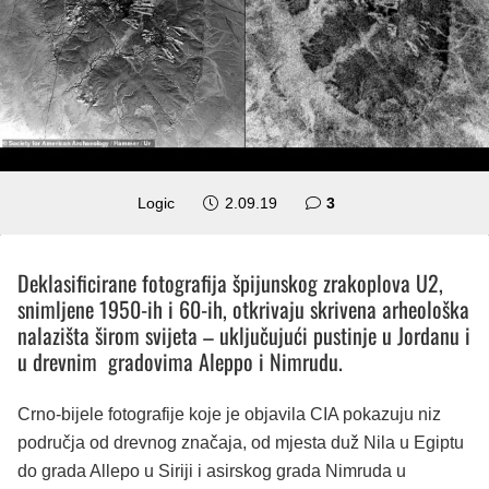
komentara
Logic
2.09.19
3
Deklasificirane fotografija špijunskog zrakoplova U2,
snimljene 1950-ih i 60-ih, otkrivaju skrivena arheološka
nalazišta širom svijeta – uključujući pustinje u Jordanu i
u drevnim gradovima Aleppo i Nimrudu.
Crno-bijele fotografije koje je objavila CIA pokazuju niz
područja od drevnog značaja, od mjesta duž Nila u Egiptu
do grada Allepo u Siriji i asirskog grada Nimruda u