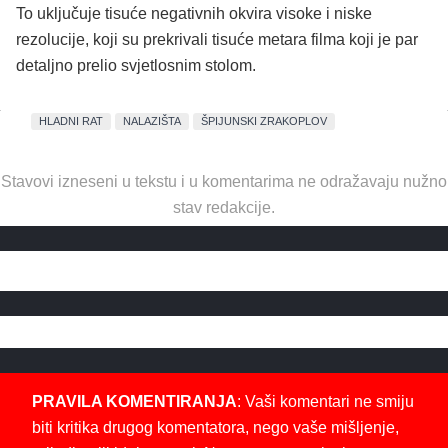
To uključuje tisuće negativnih okvira visoke i niske
rezolucije, koji su prekrivali tisuće metara filma koji je par
detaljno prelio svjetlosnim stolom.
HLADNI RAT
NALAZIŠTA
ŠPIJUNSKI ZRAKOPLOV
Stavovi izneseni u tekstu i u komentarima ne odražavaju nužno
stav redakcije.
PRAVILA KOMENTIRANJA
: Vaši komentari ne smiju
biti kritika drugog komentatora, nego vaše mišljenje,