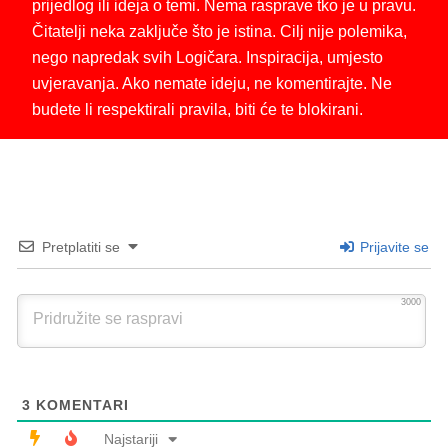
prijedlog ili ideja o temi. Nema rasprave tko je u pravu.
Čitatelji neka zaključe što je istina. Cilj nije polemika,
nego napredak svih Logičara. Inspiracija, umjesto
uvjeravanja. Ako nemate ideju, ne komentirajte. Ne
budete li respektirali pravila, biti će te blokirani.
Pretplatiti se
Prijavite se
3000
3
KOMENTARI
Najstariji