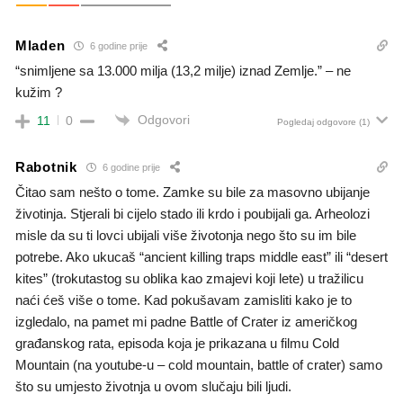
Mladen
6 godine prije
“snimljene sa 13.000 milja (13,2 milje) iznad Zemlje.” – ne
kužim ?
Odgovori
11
0
Pogledaj odgovore
(1)
Rabotnik
6 godine prije
Čitao sam nešto o tome. Zamke su bile za masovno ubijanje
životinja. Stjerali bi cijelo stado ili krdo i poubijali ga. Arheolozi
misle da su ti lovci ubijali više životonja nego što su im bile
potrebe. Ako ukucaš “ancient killing traps middle east” ili “desert
kites” (trokutastog su oblika kao zmajevi koji lete) u tražilicu
naći ćeš više o tome. Kad pokušavam zamisliti kako je to
izgledalo, na pamet mi padne Battle of Crater iz američkog
građanskog rata, episoda koja je prikazana u filmu Cold
Mountain (na youtube-u – cold mountain, battle of crater) samo
što su umjesto životnja u ovom slučaju bili ljudi.