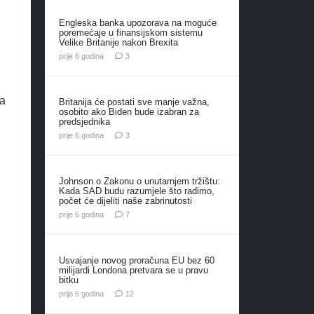
Engleska banka upozorava na moguće
poremećaje u finansijskom sistemu
Velike Britanije nakon Brexita
komentara
prije 6 godina
3
sa
Britanija će postati sve manje važna,
osobito ako Biden bude izabran za
predsjednika
komentara
prije 6 godina
3
Johnson o Zakonu o unutarnjem tržištu:
Kada SAD budu razumjele što radimo,
počet će dijeliti naše zabrinutosti
komentara
prije 6 godina
7
Usvajanje novog proračuna EU bez 60
milijardi Londona pretvara se u pravu
bitku
komentara
prije 6 godina
12