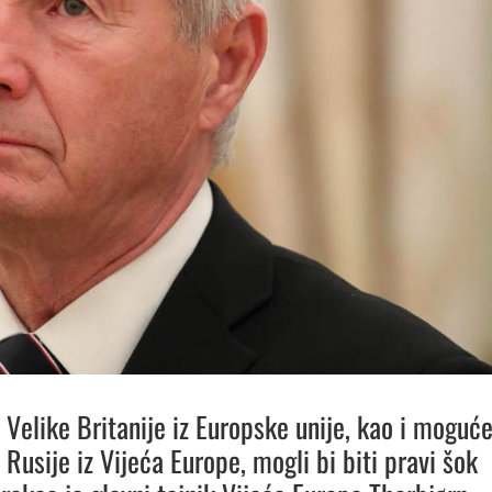
 Velike Britanije iz Europske unije, kao i moguć
Rusije iz Vijeća Europe, mogli bi biti pravi šok