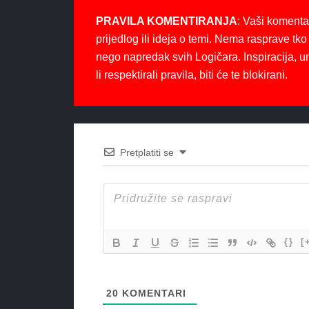
PRAVILA KOMENTIRANJA
: Vaši komenta
prijedlog ili ideja o temi. Nema rasprave tko 
nego napredak svih Logičara. Inspiracija, u
li respektirali pravila, biti će te blokirani.
Pretplatiti se
{}
[
20
KOMENTARI