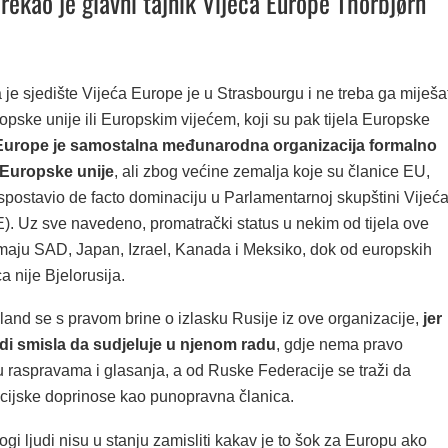
 rekao je glavni tajnik Vijeća Europe Thorbjørn
je sjedište Vijeća Europe je u Strasbourgu i ne treba ga miješat
pske unije ili Europskim vijećem, koji su pak tijela Europske
Europe je samostalna međunarodna organizacija formalno
Europske unije
, ali zbog većine zemalja koje su članice EU,
spostavio de facto dominaciju u Parlamentarnoj skupštini Vijeć
. Uz sve navedeno, promatrački status u nekim od tijela ove
imaju SAD, Japan, Izrael, Kanada i Meksiko, dok od europskih
a nije Bjelorusija.
and se s pravom brine o izlasku Rusije iz ove organizacije,
jer
di smisla da sudjeluje u njenom radu
, gdje nema pravo
u raspravama i glasanja, a od Ruske Federacije se traži da
ncijske doprinose kao punopravna članica.
gi ljudi nisu u stanju zamisliti kakav je to šok za Europu ako