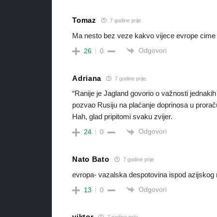
Tomaz
7 godine prije
Ma nesto bez veze kakvo vijece evrope cime s
Odgovori
26
0
Adriana
7 godine prije
“Ranije je Jagland govorio o važnosti jednakih
pozvao Rusiju na plaćanje doprinosa u proraču
Hah, glad pripitomi svaku zvijer.
Odgovori
24
0
Nato Bato
7 godine prije
evropa- vazalska despotovina ispod azijskog 
Odgovori
13
0
viktor