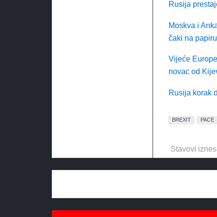
Rusija prestaj
Moskva i Ankar
čaki na papiru
Vijeće Europe 
novac od Kije
Rusija korak 
BREXIT
PACE
Stavovi iznes