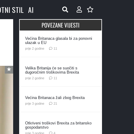
OTNI STIL
AI
POVEZANE VIJESTI
Većina Britanaca glasala bi za ponovni
ulazak u EU
komentara
prije 2 godine
11
Velika Britanija će se suočiti s
dugoročnim troškovima Brexita
komentara
prije 2 godine
11
Većina Britanaca žali zbog Brexita
komentar
prije 3 godine
21
Otkriveni troškovi Brexita za britansko
gospodarstvo
komentara
prije 3 godine
4