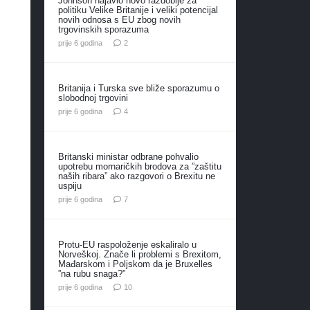
Johnson najavio novo razdoblje za
politiku Velike Britanije i veliki potencijal
novih odnosa s EU zbog novih
trgovinskih sporazuma
komentara
prije 6 godina
2
Britanija i Turska sve bliže sporazumu o
slobodnoj trgovini
komentara
prije 6 godina
4
Britanski ministar odbrane pohvalio
upotrebu mornaričkih brodova za ”zaštitu
naših ribara” ako razgovori o Brexitu ne
uspiju
komentara
prije 6 godina
7
Protu-EU raspoloženje eskaliralo u
Norveškoj. Znače li problemi s Brexitom,
Mađarskom i Poljskom da je Bruxelles
”na rubu snaga?”
komentara
prije 6 godina
10