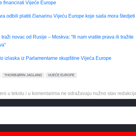
e financirati Vijeće Europe
a odbili platiti članarinu Vijeću Europe koje sada mora štedjeti
traži novac od Rusije – Moskva: “Ili nam vratite prava ili tražite
va“
do izlaska iz Parlamentarne skupštine Vijeća Europe
THORBJØRN JAGLAND
VIJEĆE EUROPE
eni u tekstu i u komentarima ne odražavaju nužno stav redakcij