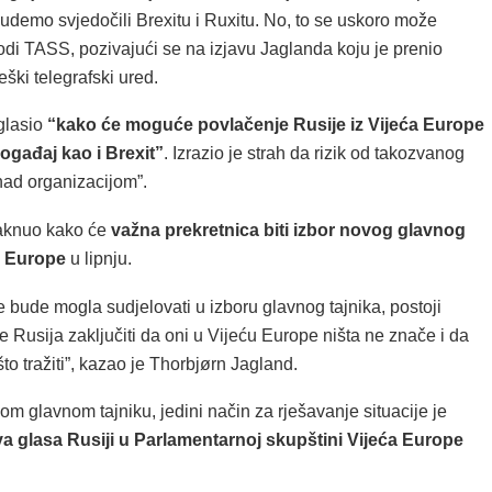
udemo svjedočili Brexitu i Ruxitu. No, to se uskoro može
odi TASS, pozivajući se na izjavu Jaglanda koju je prenio
ški telegrafski ured.
glasio
“kako će moguće povlačenje Rusije iz Vijeća Europe
događaj kao i Brexit”
. Izrazio je strah da rizik od takozvanog
nad organizacijom”.
taknuo kako će
važna prekretnica biti izbor novog glavnog
a Europe
u lipnju.
 bude mogla sudjelovati u izboru glavnog tajnika, postoji
 Rusija zaključiti da oni u Vijeću Europe ništa ne znače i da
o tražiti”, kazao je Thorbjørn Jagland.
m glavnom tajniku, jedini način za rješavanje situacije je
a glasa Rusiji u Parlamentarnoj skupštini Vijeća Europe