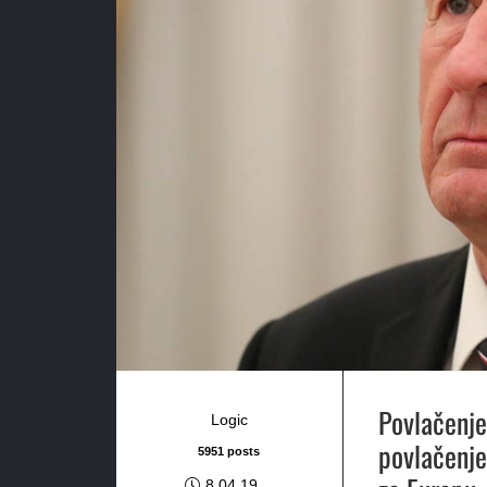
Povlačenje
Logic
povlačenje 
5951 posts
8.04.19