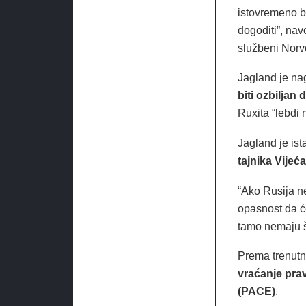
istovremeno b
dogoditi”, nav
službeni Norve
Jagland je na
biti ozbiljan 
Ruxita “lebdi 
Jagland je is
tajnika Vijeć
“Ako Rusija ne
opasnost da će
tamo nemaju št
Prema trenutno
vraćanje prav
(PACE)
.