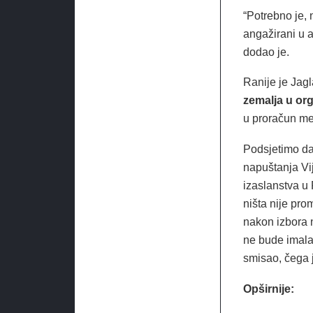
“Potrebno je, 
angažirani u a
dodao je.
Ranije je Jag
zemalja u or
u proračun me
Podsjetimo da
napuštanja Vi
izaslanstva u
ništa nije pro
nakon izbora 
ne bude imala 
smisao, čega j
Opširnije: