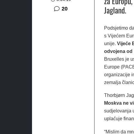
za Europu,
Jagland.
komentara
20
Podsjetimo da 
s Vijećem Euro
unije.
Vijeće 
odvojena od 
Bruxelles je u
Europe (PACE)
organizacije 
zemalja članic
Thorbjørn Jagl
Moskva ne vi
sudjelovanja 
uplaćuje fina
“Mislim da mno