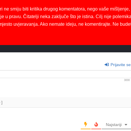
ri ne smiju biti kritika drugog komentatora, nego vaše mišljenje,
je u pravu. Čitatelji neka zaključe što je istina. Cilj nije polemika
mjesto uvjeravanja. Ako nemate ideju, ne komentirajte. Ne bude
Prijavite se
3000
+]
Najstariji