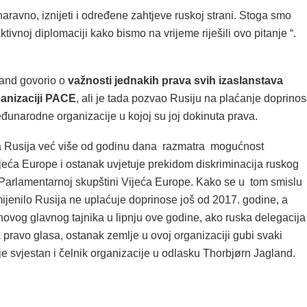
naravno, iznijeti i određene zahtjeve ruskoj strani. Stoga smo
ktivnoj diplomaciji kako bismo na vrijeme riješili ovo pitanje “.
land govorio o
važnosti jednakih prava svih izaslanstava
ganizaciji PACE
, ali je tada pozvao Rusiju na plaćanje doprino
đunarodne organizacije u kojoj su joj dokinuta prava.
 Rusija već više od godinu dana razmatra mogućnost
jeća Europe i ostanak uvjetuje prekidom diskriminacija ruskog
 Parlamentarnoj skupštini Vijeća Europe. Kako se u tom smislu
mijenilo Rusija ne uplaćuje doprinose još od 2017. godine, a
novog glavnog tajnika u lipnju ove godine, ako ruska delegacija
pravo glasa, ostanak zemlje u ovoj organizaciji gubi svaki
e svjestan i čelnik organizacije u odlasku Thorbjørn Jagland.