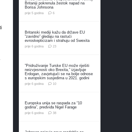
Britaniji pokrenula žestok napad na
Borisa Johnsona
komentara
prije 5 godina
6
i
Britanski mediji kažu da države EU
”zavidno” gledaju na rastući
evroskepticizam i strahuju od Swexita
komentara
prije 6 godina
23
a
”Pridruživanje Turske EU može riješiti
neizvjesnosti oko Brexita,” izjavljuje
Erdogan, zavjetujući se na bolje odnose
s europskim susjedima u 2021. godini
komentara
prije 6 godina
10
Europska unija se raspada za “10
godina”, predviđa Nigel Farage
komentara
prije 6 godina
38