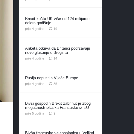
Brexit košta UK više od 124 milijarde
dolara godišnje
komentara
prije 4 godine
19
Anketa otkriva da Britanci podržavaju
novo glasanje o Bregzitu
komentara
prije 4 godine
14
Rusija napustila Vijeće Europe
komentara
prije 4 godine
35
Bivši gospodin Brexit zabrinut je zbog
mogućnosti izlaska Francuske iz EU
e
komentara
prije 5 godina
9
Bivša francuska veleposlanica u Velikoj