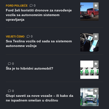
0
FORD POLIJEĆE
Ford želi koristiti dronove za navođenje
vozila sa autonomnim sistemom
upravljanja
0
VIDJETI ĆEMO
Sva Teslina vozila od sada sa sistemom
autonomne vožnje
0
Šta je to hibridni automobil?
0
Glupi saveti za nove vozače – ili kako da
ne ispadnem smešan u društvu