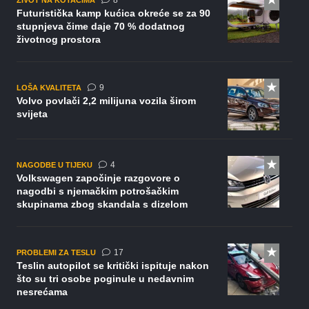
8
Futuristička kamp kućica okreće se za 90
stupnjeva čime daje 70 % dodatnog
životnog prostora
komentara
9
LOŠA KVALITETA
Volvo povlači 2,2 milijuna vozila širom
svijeta
komentara
4
NAGODBE U TIJEKU
Volkswagen započinje razgovore o
nagodbi s njemačkim potrošačkim
skupinama zbog skandala s dizelom
komentara
17
PROBLEMI ZA TESLU
Teslin autopilot se kritički ispituje nakon
što su tri osobe poginule u nedavnim
nesrećama