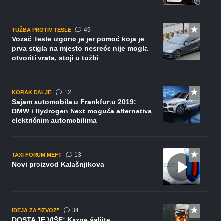
komentara
49
TUŽBA PROTIV TESLE
Vozač Tesle izgorio je jer pomoć koja je
prva stigla na mjesto nesreće nije mogla
otvoriti vrata, stoji u tužbi
komentara
12
KORAK DALJE
Sajam automobila u Frankfurtu 2019:
BMW i Hydrogen Next moguća alternativa
električnim automobilima
komentara
13
TAXI FORUM MEFT
Novi proizvod Kalašnjikova
komentara
34
IDEJA ZA "IZVOZ"
DOSTA JE VIŠE: Kazne šaljite