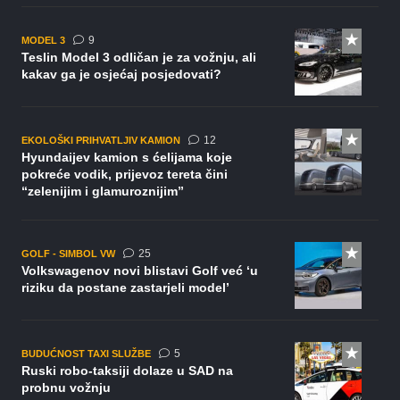
komentara
9
MODEL 3
Teslin Model 3 odličan je za vožnju, ali
kakav ga je osjećaj posjedovati?
komentara
12
EKOLOŠKI PRIHVATLJIV KAMION
Hyundaijev kamion s ćelijama koje
pokreće vodik, prijevoz tereta čini
“zelenijim i glamuroznijim”
komentara
25
GOLF - SIMBOL VW
Volkswagenov novi blistavi Golf već ‘u
riziku da postane zastarjeli model’
komentara
5
BUDUĆNOST TAXI SLUŽBE
Ruski robo-taksiji dolaze u SAD na
probnu vožnju