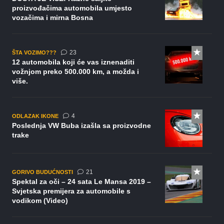
proizvođačima automobila umjesto
vozačima i mirna Bosna
komentara
23
ŠTA VOZIMO???
12 automobila koji će vas iznenaditi
vožnjom preko 500.000 km, a možda i
više.
komentara
4
ODLAZAK IKONE
Poslednja VW Buba izašla sa proizvodne
trake
komentar
21
GORIVO BUDUĆNOSTI
Spektal za oči – 24 sata Le Mansa 2019 –
Svjetska premijera za automobile s
vodikom (Video)