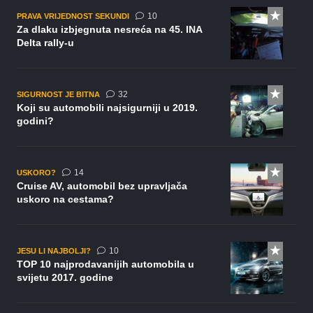
komentara
10
PRAVA VRIJEDNOST SEKUNDI
Za dlaku izbjegnuta nesreća na 45. INA
Delta rally-u
komentara
32
SIGURNOST JE BITNA
Koji su automobili najsigurniji u 2019.
godini?
komentara
14
USKORO?
Cruise AV, automobil bez upravljača
uskoro na cestama?
komentara
10
JESU LI NAJBOLJI?
TOP 10 najprodavanijih automobila u
svijetu 2017. godine