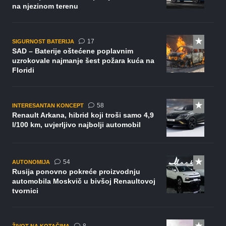
na njezinom terenu
komentara
17
SIGURNOST BATERIJA
SAD – Baterije oštećene poplavnim
uzrokovale najmanje šest požara kuća na
Floridi
komentara
58
INTERESANTAN KONCEPT
Renault Arkana, hibrid koji troši samo 4,9
l/100 km, uvjerljivo najbolji automobil
komentara
54
AUTONOMIJA
Rusija ponovno pokreće proizvodnju
automobila Moskvič u bivšoj Renaultovoj
tvornici
komentara
ŽIVOT NA KOTAČIMA