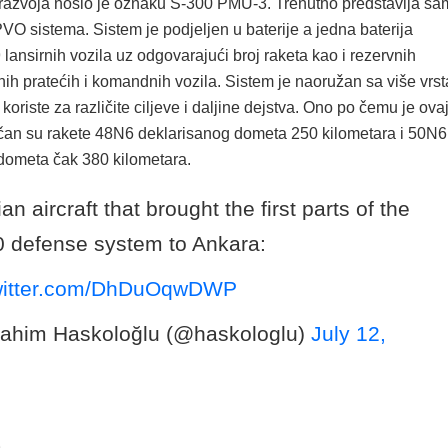
razvoja nosio je oznaku S-300 PMU-3. Trenutno predstavlja sa
PVO sistema. Sistem je podjeljen u baterije a jedna baterija
lansirnih vozila uz odgovarajući broj raketa kao i rezervnih
nih pratećih i komandnih vozila. Sistem je naoružan sa više vrst
 koriste za različite ciljeve i daljine dejstva. Ono po čemu je ova
ičan su rakete 48N6 deklarisanog dometa 250 kilometara i 50N
dometa čak 380 kilometara.
an aircraft that brought the first parts of the
 defense system to Ankara:
twitter.com/DhDuOqwDWP
rahim Haskoloğlu (@haskologlu)
July 12,