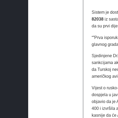
Sistem je dos
82038
iz sast
da su prvi dije
“”Prva isporu
glavnog grada
Sjedinjene Dr
sankcijama ak
da Turskoj ne
američkog avi
Vijest o rusko
dospjela u ja
objavio da je
400 i izvršila
kasnije da će