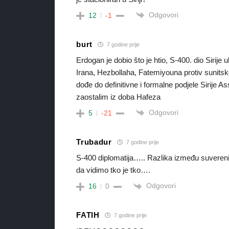
Odgovori
12
-1
burt
7 godine prije
Erdogan je dobio što je htio, S-400. dio Sirije 
Irana, Hezbollaha, Fatemiyouna protiv sunitsk
dođe do definitivne i formalne podjele Sirije
zaostalim iz doba Hafeza
Odgovori
5
-21
Trubadur
7 godine prije
S-400 diplomatija….. Razlika između suvereni
da vidimo tko je tko….
Odgovori
16
0
FATIH
7 godine prije