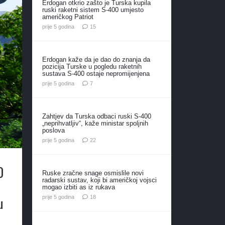
Erdogan otkrio zašto je Turska kupila
ruski raketni sistem S-400 umjesto
američkog Patriot
komentara
prije 5 godina
15
Erdogan kaže da je dao do znanja da
pozicija Turske u pogledu raketnih
sustava S-400 ostaje nepromijenjena
komentara
prije 5 godina
7
Zahtjev da Turska odbaci ruski S-400
„neprihvatljiv“, kaže ministar spoljnih
poslova
komentara
prije 5 godina
22
0
Ruske zračne snage osmislile novi
radarski sustav, koji bi američkoj vojsci
mogao izbiti as iz rukava
komentara
u
prije 5 godina
18