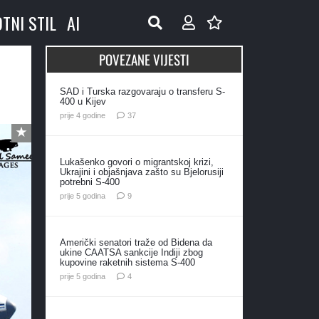
OTNI STIL
AI
POVEZANE VIJESTI
SAD i Turska razgovaraju o transferu S-
400 u Kijev
komentara
prije 4 godine
37
Lukašenko govori o migrantskoj krizi,
Ukrajini i objašnjava zašto su Bjelorusiji
potrebni S-400
komentara
prije 5 godina
9
Američki senatori traže od Bidena da
ukine CAATSA sankcije Indiji zbog
kupovine raketnih sistema S-400
komentara
prije 5 godina
4