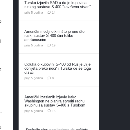
Turska izjavila SAD-u da je kupovina
ruskog sustava S-400 ”završena stvar.”
komentara
prije 5 godina
14
o
Američki mediji otkrili što je ono što
ruski sustav S-400 čini toliko
smrtonosnim
i
komentara
prije 5 godina
19
Odluka o kupovini S-400 od Rusije „nije
donijeta preko noći“ i Turska će se toga
e
držati
komentara
prije 5 godina
8
Američki izaslanik izjavio kako
Washington ne planira stvoriti radnu
skupinu za sustav S-400 s Turskom
komentara
prije 5 godina
16
-
e.
„Sankcije nisu namijenjene da naštete