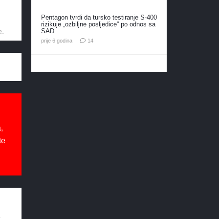
Pentagon tvrdi da tursko testiranje S-400
rizikuje „ozbiljne posljedice“ po odnos sa
SAD
e.
komentara
prije 6 godina
14
,
te