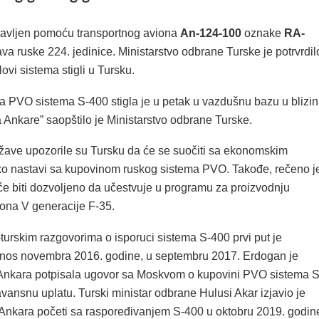
tavljen pomoću transportnog aviona
An-124-100
oznake
RA-
ava ruske 224. jedinice. Ministarstvo odbrane Turske je potrvrdil
lovi sistema stigli u Tursku.
ka PVO sistema S-400 stigla je u petak u vazdušnu bazu u blizin
 Ankare” saopštilo je Ministarstvo odbrane Turske.
žave upozorile su Tursku da će se suočiti sa ekonomskim
o nastavi sa kupovinom ruskog sistema PVO. Takođe, rečeno j
će biti dozvoljeno da učestvuje u programu za proizvodnju
ona V generacije F-35.
-turskim razgovorima o isporuci sistema S-400 prvi put je
vnos novembra 2016. godine, u septembru 2017. Erdogan je
 Ankara potpisala ugovor sa Moskvom o kupovini PVO sistema S
 avansnu uplatu. Turski ministar odbrane Hulusi Akar izjavio je
 Ankara početi sa raspoređivanjem S-400 u oktobru 2019. godin