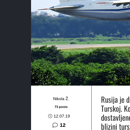
Rusija je 
Nikola Ž.
Turskoj. K
73 posts
dostavljen
12.07.19
blizini tu
komentara
12