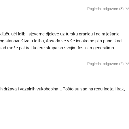
Pogledaj odgovore
(3)
uključujući Idlib i sjeverne djelove uz tursku granicu i ne miješanje
og stanovništva u Idlibu, Assada se više ionako ne pita puno, kad
 Assad može pakirat kofere skupa sa svojim fosilnim generalima
Pogledaj odgovore
(2)
h država i vazalnih vukohebina…Pošto su sad na redu Indija i Irak,