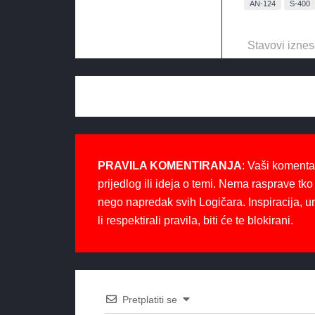
AN-124
S-400
Stavovi iznes
PRAVILA KOMENTIRANJA
: Vaši komenta
prijedlog ili ideja o temi. Nema rasprave tko 
nego napredak svih Logičara. Inspiracija, u
li respektirali pravila, biti će te blokirani.
Pretplatiti se