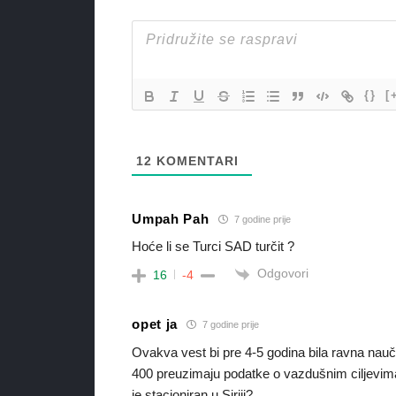
{}
[
12
KOMENTARI
Umpah Pah
7 godine prije
Hoće li se Turci SAD turčit ?
Odgovori
16
-4
opet ja
7 godine prije
Ovakva vest bi pre 4-5 godina bila ravna nauč
400 preuzimaju podatke o vazdušnim ciljevima k
je stacioniran u Siriji?