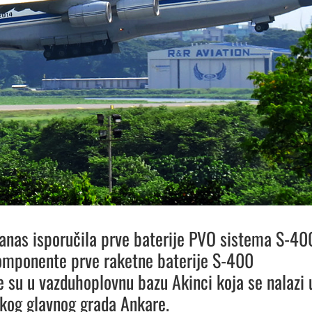
danas isporučila prve baterije PVO sistema S-40
omponente prve raketne baterije S-400
e su u vazduhoplovnu bazu Akinci koja se nalazi 
rskog glavnog grada Ankare.