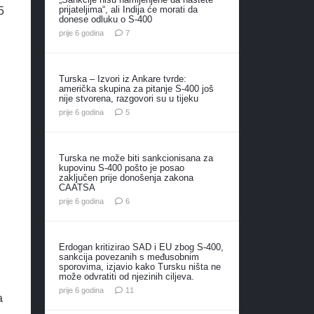
prijateljima“, ali Indija će morati da
5
donese odluku o S-400
komentara
prije 6 godina
7
Turska – Izvori iz Ankare tvrde:
američka skupina za pitanje S-400 još
nije stvorena, razgovori su u tijeku
komentara
prije 6 godina
5
Turska ne može biti sankcionisana za
kupovinu S-400 pošto je posao
zaključen prije donošenja zakona
CAATSA
komentara
prije 6 godina
6
Erdogan kritizirao SAD i EU zbog S-400,
sankcija povezanih s međusobnim
sporovima, izjavio kako Tursku ništa ne
može odvratiti od njezinih ciljeva.
komentara
prije 6 godina
11
a