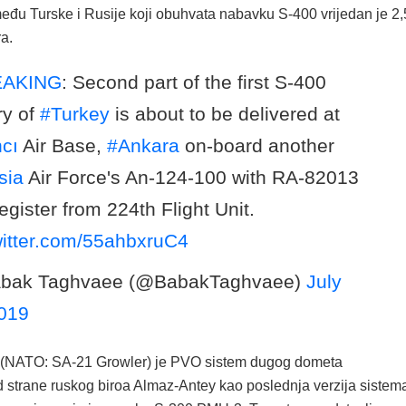
đu Turske i Rusije koji obuhvata nabavku S-400 vrijedan je 2,
ra.
EAKING
: Second part of the first S-400
ry of
#Turkey
is about to be delivered at
cı
Air Base,
#Ankara
on-board another
sia
Air Force's An-124-100 with RA-82013
 register from 224th Flight Unit.
witter.com/55ahbxruC4
bak Taghvaee (@BabakTaghvaee)
July
2019
 (NATO: SA-21 Growler) je PVO sistem dugog dometa
d strane ruskog biroa Almaz-Antey kao poslednja verzija sistem