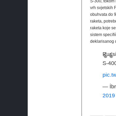
S-300, tokom 
vrh svjetskih 
obuhvata do 9 
raketa, potreb
raketa koje se
sistem specif
deklarisanog 
Russi
S-400
pic.
— İb
2019