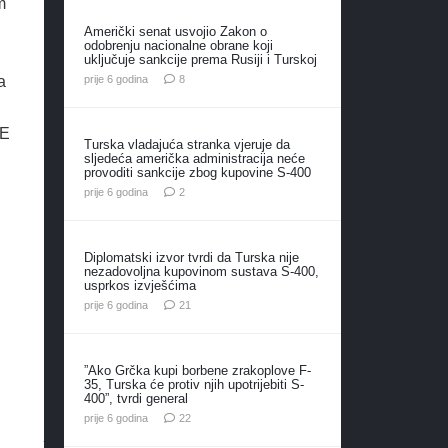
m
Američki senat usvojio Zakon o
odobrenju nacionalne obrane koji
uključuje sankcije prema Rusiji i Turskoj
komentara
prije 6 godina
8
a
j
6E
Turska vladajuća stranka vjeruje da
sljedeća američka administracija neće
provoditi sankcije zbog kupovine S-400
komentara
prije 6 godina
2
Diplomatski izvor tvrdi da Turska nije
nezadovoljna kupovinom sustava S-400,
usprkos izvješćima
komentar
prije 6 godina
21
”Ako Grčka kupi borbene zrakoplove F-
35, Turska će protiv njih upotrijebiti S-
400”, tvrdi general
komentara
prije 6 godina
22