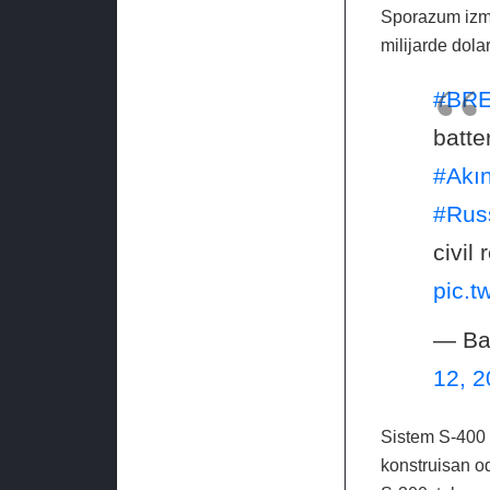
Sporazum izme
milijarde dola
#BR
batte
#Akın
#Rus
civil
pic.t
— Ba
12, 
Sistem S-400
konstruisan o