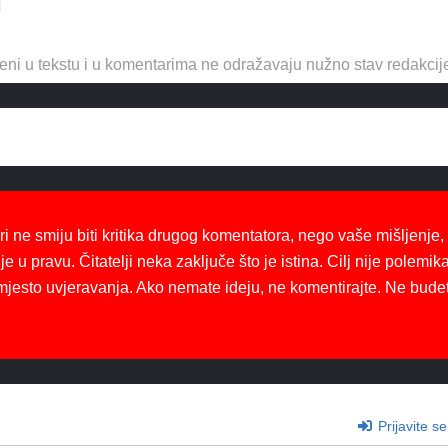
eni u tekstu i u komentarima ne odražavaju nužno stav redakcij
ri ne smiju biti kritika drugog komentatora, nego vaše mišljenje,
je u pravu. Čitatelji neka zaključe što je istina. Cilj nije polemika
mjesto uvjeravanja. Ako nemate ideju, ne komentirajte. Ne bude
Prijavite se