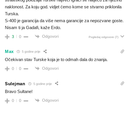
naklonost. Za koju god. vidjet ćemo kome se stvarno priklonila
Turska.
S-400 je garancija da više nema garancije za nepozvane goste.
Nisam ti ja Gadafi, kaže Erdo.
Odgovori
3
0
Pogledaj odgovore
(7)
Max
5 godine prije
Očekivan stav Turske koja je to odmah dala do znanja.
Odgovori
0
0
Sulejman
5 godine prije
Bravo Sultane!
Odgovori
0
0