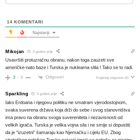
14
KOMENTARI
Najstariji
Mikojan
5 godine prije
Usavršiti protuzračnu obranu, nakon toga zauzeti sve
američke-nato baze i Turska je nuklearna slila ! Tako se to radi.
Odgovori
3
0
Pogledaj odgovore
(3)
Sparkling
5 godine prije
Iako Erdoana i njegovu politiku ne smatram vjerodostojnom,
svaka suverena država koja drži do sebe i svog stanovništva
ima pravo na obranu svoga suvereniteta i nezavisnosti od
velikih igrača. Turska je velika vojna sila i ne smije si dopustiti
da je “izuzetni” šamaraju kao Njemačku i cijelu EU. Zbog
strateškog položaja Turske najveći igraći se natječu za njezinu