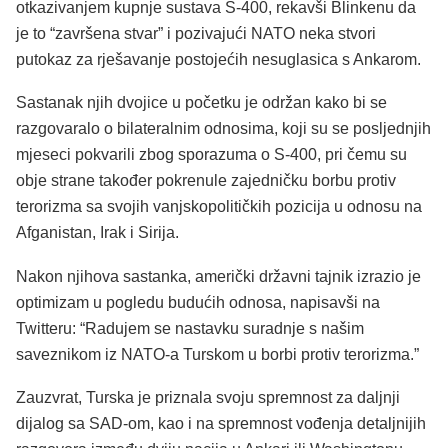
otkazivanjem kupnje sustava S-400, rekavši Blinkenu da
je to “završena stvar” i pozivajući NATO neka stvori
putokaz za rješavanje postojećih nesuglasica s Ankarom.
Sastanak njih dvojice u početku je održan kako bi se
razgovaralo o bilateralnim odnosima, koji su se posljednjih
mjeseci pokvarili zbog sporazuma o S-400, pri čemu su
obje strane također pokrenule zajedničku borbu protiv
terorizma sa svojih vanjskopolitičkih pozicija u odnosu na
Afganistan, Irak i Sirija.
Nakon njihova sastanka, američki državni tajnik izrazio je
optimizam u pogledu budućih odnosa, napisavši na
Twitteru: “Radujem se nastavku suradnje s našim
saveznikom iz NATO-a Turskom u borbi protiv terorizma.”
Zauzvrat, Turska je priznala svoju spremnost za daljnji
dijalog sa SAD-om, kao i na spremnost vođenja detaljnijih