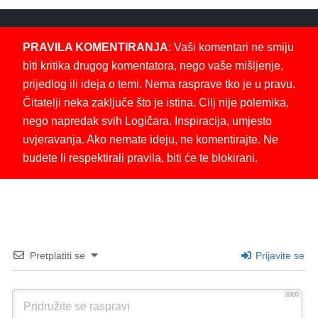
PRAVILA KOMENTIRANJA
: Vaši komentari ne smiju
biti kritika drugog komentatora, nego vaše mišljenje,
prijedlog ili ideja o temi. Nema rasprave tko je u pravu.
Čitatelji neka zaključe što je istina. Cilj nije polemika,
nego napredak svih Logičara. Inspiracija, umjesto
uvjeravanja. Ako nemate ideju, ne komentirajte. Ne
budete li respektirali pravila, biti će te blokirani.
Pretplatiti se
Prijavite se
3000