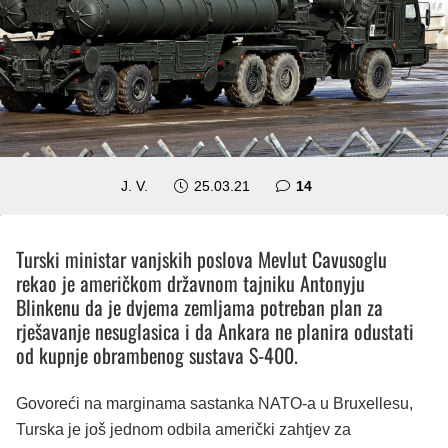
komentara
J. V.
25.03.21
14
Turski ministar vanjskih poslova Mevlut Cavusoglu
rekao je američkom državnom tajniku Antonyju
Blinkenu da je dvjema zemljama potreban plan za
rješavanje nesuglasica i da Ankara ne planira odustati
od kupnje obrambenog sustava S-400.
Govoreći na marginama sastanka NATO-a u Bruxellesu,
Turska je još jednom odbila američki zahtjev za