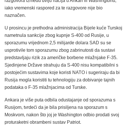
razgovora između dviju nacija u Ankari ili Washingtonu,
iako vremenski raspored za te razgovore nije bio
naznačen.
U prosincu je prethodna administracija Bijele kuće Turskoj
nametnula sankcije zbog kupnje S-400 od Rusije, u
sporazumu vrijednom 2,5 milijarde dolara SAD su se
usprotivile tom sporazumu zbog zabrinutosti da sustavi
predstavljaju rizik za američke borbene mlažnjake F-35.
Sjedinjene Države strahuju da S-400 nisu kompatibilni s
postojećim sustavima koje koristi NATO i sugeriraju da bi
Rusija mogla koristiti tu tehnologiju za dobivanje tajnih
podataka o F-35 mlažnjacima od Turske.
Ankara je više puta odbila odustajanje od sporazuma s
Rusijom, tvrdeći da je bila prisiljena na sporazum s
Moskvom, nakon što joj je Washington odbio prodati svoj
proturaketni obrambeni sustav Patriot.