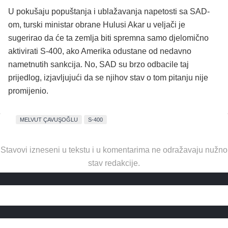
U pokušaju popuštanja i ublažavanja napetosti sa SAD-
om, turski ministar obrane Hulusi Akar u veljači je
sugerirao da će ta zemlja biti spremna samo djelomično
aktivirati S-400, ako Amerika odustane od nedavno
nametnutih sankcija. No, SAD su brzo odbacile taj
prijedlog, izjavljujući da se njihov stav o tom pitanju nije
promijenio.
MELVUT ÇAVUŞOĞLU
S-400
Stavovi izneseni u tekstu i u komentarima ne odražavaju nužno
stav redakcije.