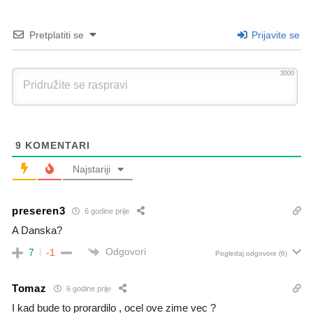
Pretplatiti se
Prijavite se
3000
9
KOMENTARI
Najstariji
preseren3
6 godine prije
A Danska?
Odgovori
7
-1
Pogledaj odgovore
(6)
Tomaz
6 godine prije
I kad bude to prorardilo , ocel ove zime vec ?