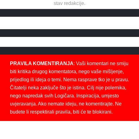
stav redakcije.
PRAVILA KOMENTIRANJA
: Vaši komentari ne smiju
biti kritika drugog komentatora, nego vaše mišljenje,
prijedlog ili ideja o temi. Nema rasprave tko je u pravu.
Čitatelji neka zaključe što je istina. Cilj nije polemika,
nego napredak svih Logičara. Inspiracija, umjesto
uvjeravanja. Ako nemate ideju, ne komentirajte. Ne
budete li respektirali pravila, biti će te blokirani.