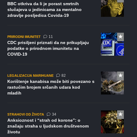
BBC otkriva da li je porast smrtnih
slučajeva u jedinicama za mentalno
zdravlje posljedica Covida-19
komentara
11
PRIRODNI IMUNITET
CDC prisiljeni priznati da ne prikupljaju
podatke o prirodnom imunitetu na
COVID-19
komentara
82
LEGALIZACIJA MARIHUANE
Korištenje kanabisa može biti povezano s
rastućim brojem srčanih udara kod
mladih
komentara
34
STRAHOVI OD ŽIVOTA
Anksioznost i “strah od korone”: o
značaju straha u ljudskom društvenom
životu