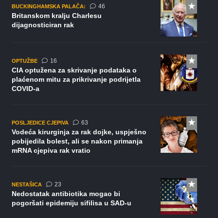
komentara
46
BUCKINGHAMSKA PALAČA:
Britanskom kralju Charlesu
dijagnosticiran rak
komentara
16
OPTUŽBE
CIA optužena za skrivanje podataka o
plaćenom mitu za prikrivanje podrijetla
COVID-a
komentara
63
POSLJEDICE CJEPIVA
Vodeća kirurginja za rak dojke, uspješno
pobijedila bolest, ali se nakon primanja
mRNA cjepiva rak vratio
komentara
23
NESTAŠICA
Nedostatak antibiotika mogao bi
pogoršati epidemiju sifilisa u SAD-u