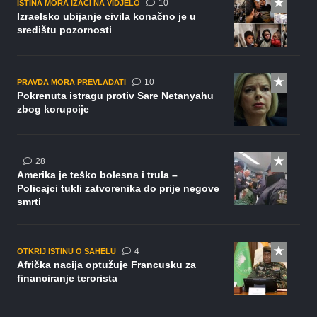
komentara
10
ISTINA MORA IZAĆI NA VIDJELO
Izraelsko ubijanje civila konačno je u
središtu pozornosti
komentara
10
PRAVDA MORA PREVLADATI
Pokrenuta istragu protiv Sare Netanyahu
zbog korupcije
komentara
28
Amerika je teško bolesna i trula –
Policajci tukli zatvorenika do prije negove
smrti
komentara
4
OTKRIJ ISTINU O SAHELU
Afrička nacija optužuje Francusku za
financiranje terorista