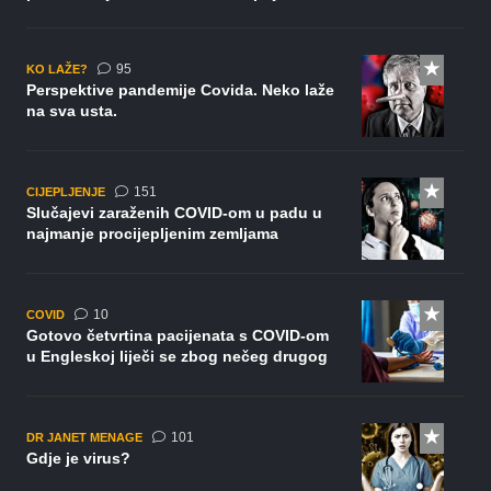
komentara
95
KO LAŽE?
Perspektive pandemije Covida. Neko laže
na sva usta.
komentar
151
CIJEPLJENJE
Slučajevi zaraženih COVID-om u padu u
najmanje procijepljenim zemljama
komentara
10
COVID
Gotovo četvrtina pacijenata s COVID-om
u Engleskoj liječi se zbog nečeg drugog
komentar
101
DR JANET MENAGE
Gdje je virus?