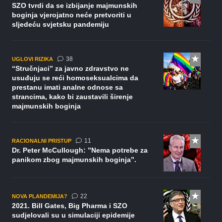
SZO tvrdi da se izbijanje majmunskih
boginja vjerojatno neće pretvoriti u
sljedeću svjetsku pandemiju
komentara
38
UGLOVI RIZIKA
“Stručnjaci” za javno zdravstvo ne
usuđuju se reći homoseksualcima da
prestanu imati analne odnose sa
strancima, kako bi zaustavili širenje
majmunskih boginja
komentara
11
RACIONALNI PRISTUP
Dr. Peter McCullough: ”Nema potrebe za
panikom zbog majmunskih boginja”.
komentara
22
NOVA PLANDEMIJA?
2021. Bill Gates, Big Pharma i SZO
sudjelovali su u simulaciji epidemije