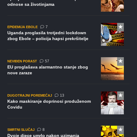
odnose sa životinjama
komentara
7
EPIDEMIJA EBOLE
Uganda proglasila trotjedni lockdown
zbog Ebole – policija hapsi prekršitelje
komentara
57
NEVIĐEN PORAST
EU proglašava alarmantno stanje zbog
nove zaraze
komentara
13
DUGOTRAJNI POREMEĆAJ
Kako maskiranje doprinosi produženom
Covidu
komentara
8
SMRTNI SLUČAJ
Dvoje djece umrlo nakon uzimanja