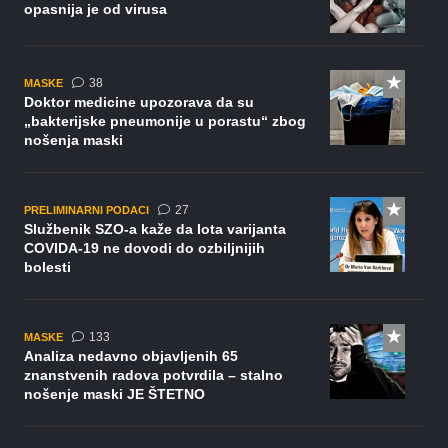
opasnija je od virusa
komentara
38
MASKE
Doktor medicine upozorava da su
„bakterijske pneumonije u porastu“ zbog
nošenja maski
komentara
27
PRELIMINARNI PODACI
Službenik SZO-a kaže da Iota varijanta
COVIDA-19 ne dovodi do ozbiljnijih
bolesti
komentara
133
MASKE
Analiza nedavno objavljenih 65
znanstvenih radova potvrdila – stalno
nošenje maski JE ŠTETNO