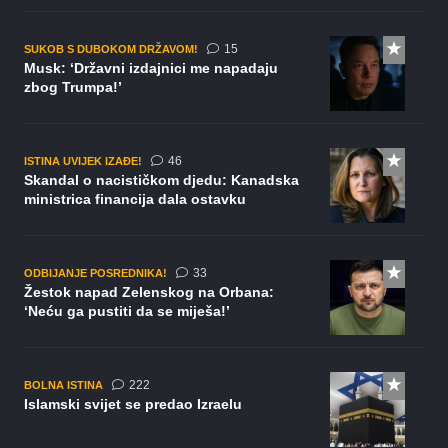
komentara
15
SUKOB S DUBOKOM DRŽAVOM!
Musk: ‘Državni izdajnici me napadaju
zbog Trumpa!’
komentara
46
ISTINA UVIJEK IZAĐE!
Skandal o nacističkom djedu: Kanadska
ministrica financija dala ostavku
komentara
33
ODBIJANJE POSREDNIKA!
Žestok napad Zelenskog na Orbana:
‘Neću ga pustiti da se miješa!’
komentara
222
BOLNA ISTINA
Islamski svijet se predao Izraelu