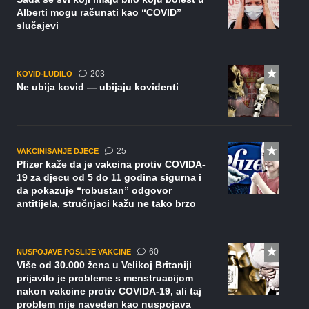
Alberti mogu računati kao “COVID”
slučajevi
komentara
203
KOVID-LUDILO
Ne ubija kovid — ubijaju kovidenti
komentara
25
VAKCINISANJE DJECE
Pfizer kaže da je vakcina protiv COVIDA-
19 za djecu od 5 do 11 godina sigurna i
da pokazuje “robustan” odgovor
antitijela, stručnjaci kažu ne tako brzo
komentara
60
NUSPOJAVE POSLIJE VAKCINE
Više od 30.000 žena u Velikoj Britaniji
prijavilo je probleme s menstruacijom
nakon vakcine protiv COVIDA-19, ali taj
problem nije naveden kao nuspojava