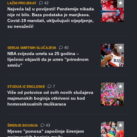
komentara
42
LAŽNI PROJEKAT
Najveća laž u povijesti! Pandemije nikada
nije ni bilo. Baza podataka je manjkava.
Covid-19 mandati, uključujući cijepljenje,
su nevažeći!
komentara
40
SERIJA SMRTNIH SLUČAJEVA
NBA zvijezda umrla sa 25 godina –
liječnici objavili da je umro ”prirodnom
smrću”
komentara
7
STUDIJA IZ ENGLESKE
Više od polovice od svih novih slučajeva
majmunskih boginja otkriveni su kod
homoseksualnih muškaraca
komentara
43
ŠIRENJE BOGINJA
Mjesec ”ponosa” započinje širenjem