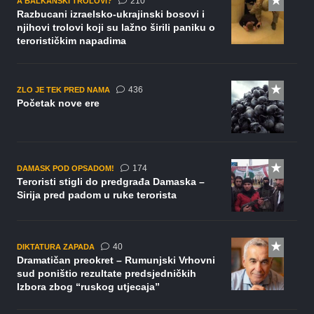
komentara
210
A BALKANSKI TROLOVI?
Razbucani izraelsko-ukrajinski bosovi i
njihovi trolovi koji su lažno širili paniku o
terorističkim napadima
komentara
436
ZLO JE TEK PRED NAMA
Početak nove ere
komentara
174
DAMASK POD OPSADOM!
Teroristi stigli do predgrađa Damaska –
Sirija pred padom u ruke terorista
komentara
40
DIKTATURA ZAPADA
Dramatičan preokret – Rumunjski Vrhovni
sud poništio rezultate predsjedničkih
Izbora zbog “ruskog utjecaja”