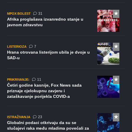
komentar
31
MPOX BOLEST
Afrika proglašava izvanredno stanje u
javnom zdravstvu
komentara
7
LISTERIOZA
Hrana otrovana listerijom ubila je dvoje u
SAD-u
komentara
11
PRIKRIVANJE:
Četiri godine kasnije, Fox News sada
priznaje cjelokupnu zavjeru i
zataškavanje porijekla COVID-a
komentara
23
ISTRAŽIVANJA
Globalni podaci otkrivaju da su se
slučajevi raka među mladima povećali za