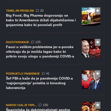
komentara
20
TEMELJNI PROBLEM
Big Food, Big Pharma dogovaraju se
kako bi Amerikance držali dijabetičarima i
gojaznima kako bi povećali profit
komentara
125
RAZOTKRIVANJE
Fauci u velikim problemima jer e-poruke
otkrivaju da je možda lagao kako bi
prikrio svoju ulogu u pandemiji COVID-a
komentar
41
PODRIJETLO PANDEMIJE
Šef FBI-a kaže da je pandemija COVID-a
‘najvjerojatnije’ potekla iz kineskog
laboratorija
komentara
150
NAROD I DALJE TRPI...
Španjolska će dekriminalizirati spolne