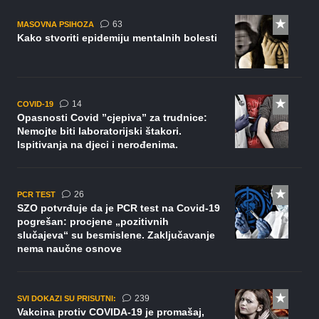
komentara
63
MASOVNA PSIHOZA
Kako stvoriti epidemiju mentalnih bolesti
komentara
14
COVID-19
Opasnosti Covid ”cjepiva” za trudnice:
Nemojte biti laboratorijski štakori.
Ispitivanja na djeci i nerođenima.
komentara
26
PCR TEST
SZO potvrđuje da je PCR test na Covid-19
pogrešan: procjene „pozitivnih
slučajeva“ su besmislene. Zaključavanje
nema naučne osnove
komentara
239
SVI DOKAZI SU PRISUTNI:
Vakcina protiv COVIDA-19 je promašaj,