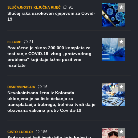
komentar
91
SLUČAJNOST? KLJUČNA RIJEČ
Slučaj raka uzrokovan cjepivom za Covid-
19
komentar
21
ELLUME
Povučeno je skoro 200.000 kompleta za
testiranje COVID-19, zbog „proizvodnog
problema“ koji daje lažne pozitivne
rezultate
komentara
16
DISKRIMINACIJA
Nevakcinisana žena iz Kolorada
uklonjena je sa liste čekanja za
transplataciju bubrega, bolnica tvrdi da je
obavezna vakcina protiv Covida-19
komentara
186
ČISTO LUDILO:
Sada se svi koji imaju bilo koju bolest u