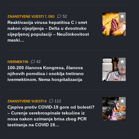
komentara
52
ZNANSTVENE VIJESTI 7. DIO
Reaktivacija virusa hepatitisa C i smrt
nakon cijepljenja – Delta u dvostruko
cijepljenoj populaciji – Neučinkovitost
maski…
komentara
42
IVERMEKTIN
100-200 članova Kongresa, članova
njihovih porodica i osoblja tretirano
ivermektinom. Nema hospitalizacija
komentara
112
ZNANSTVENE VIJESTI 6
Cjepiva protiv COVID-19 gore od bolesti?
– Curenje cerebrospinale tekućine iz
nosa nakon uzimanja brisa zbog PCR
testiranja na COVID 19…