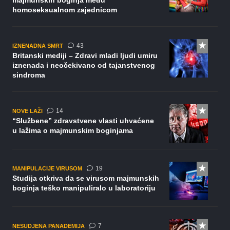
majmunskih boginja među
homoseksualnom zajednicom
komentara
43
IZNENADNA SMRT
Britanski mediji – Zdravi mladi ljudi umiru
iznenada i neočekivano od tajanstvenog
sindroma
komentara
14
NOVE LAŽI
“Službene” zdravstvene vlasti uhvaćene
u lažima o majmunskim boginjama
komentara
19
MANIPULACIJE VIRUSOM
Studija otkriva da se virusom majmunskih
boginja teško manipuliralo u laboratoriju
komentara
7
NESUDJENA PANADEMIJA