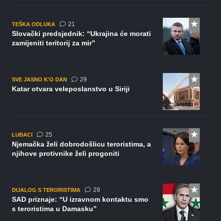
komentar
21
TEŠKA ODLUKA
Slovački predsjednik: “Ukrajina će morati
zamijeniti teritorij za mir”
komentara
29
SVE JASNO K'O DAN
Katar otvara veleposlanstvo u Siriji
komentara
25
LUĐACI
Njemačka želi dobrodošlicu teroristima, a
njihove protivnike želi progoniti
komentara
29
DIJALOG S TERORISTIMA
SAD priznaje: “U izravnom kontaktu smo
s teroristima u Damasku”