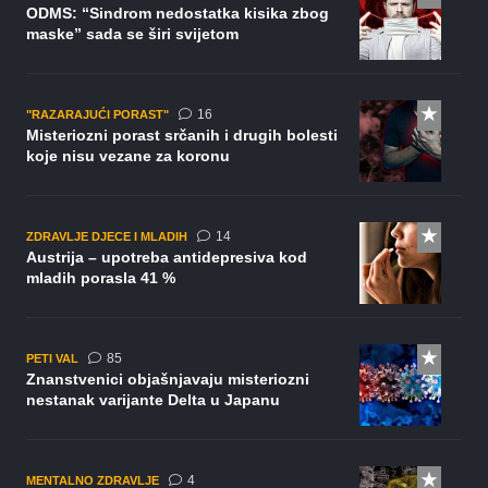
ODMS: “Sindrom nedostatka kisika zbog
maske” sada se širi svijetom
komentara
16
"RAZARAJUĆI PORAST"
Misteriozni porast srčanih i drugih bolesti
koje nisu vezane za koronu
komentara
14
ZDRAVLJE DJECE I MLADIH
Austrija – upotreba antidepresiva kod
mladih porasla 41 %
komentara
85
PETI VAL
Znanstvenici objašnjavaju misteriozni
nestanak varijante Delta u Japanu
komentara
4
MENTALNO ZDRAVLJE