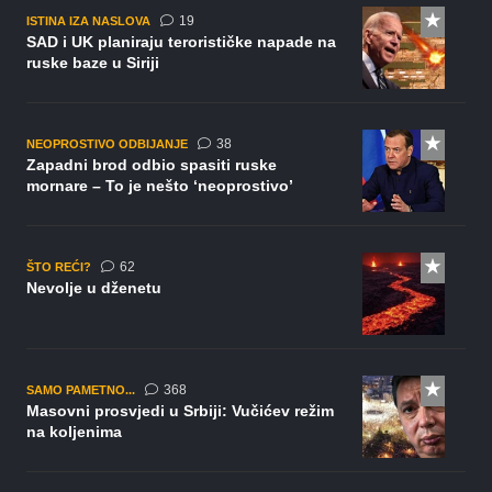
komentara
19
ISTINA IZA NASLOVA
SAD i UK planiraju terorističke napade na
ruske baze u Siriji
komentara
38
NEOPROSTIVO ODBIJANJE
Zapadni brod odbio spasiti ruske
mornare – To je nešto ‘neoprostivo’
komentara
62
ŠTO REĆI?
Nevolje u dženetu
komentara
368
SAMO PAMETNO...
Masovni prosvjedi u Srbiji: Vučićev režim
na koljenima