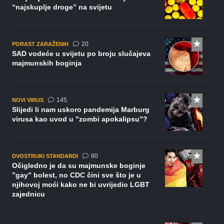
“najskuplje droge” na svijetu
komentara
20
PORAST ZARAŽENIH
SAD vodeće u svijetu po broju slučajeva
majmunskih boginja
komentara
145
NOVI VIRUS
Slijedi li nam uskoro pandemija Marburg
virusa kao uvod u ”zombi apokalipsu”?
komentara
80
DVOSTRUKI STANDARDI
Očigledno je da su majmunske boginje
”gay” bolest, no CDC čini sve što je u
njihovoj moći kako ne bi uvrijedio LGBT
zajednicu