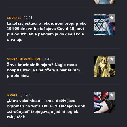
komentar
91
COVID-19
Izrael izvještava o rekordnom broju preko
10.900 dnevnih slučajeva Covid-19, prvi
put od izbijanja pandemije dok se škole
otvaraju
komentar
41
MENTALNI PROBLEMI
Žrtve kriminalnih mjera? Naglo raste
hospitalizacija tinejdžera s mentalnim
problemima
komentara
265
IZRAEL
„Ultra-vaksinisani“ Izrael doživljava
ogroman porast COVID-19 slučajeva dok
„stručnjaci“ izbjegavaju jedini logički
zaključak