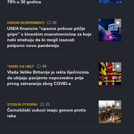
79% u 30 godina
komentara
20
OPASNI EKSPERIMENTI
USDA financira “opasne pokuse ptičje
gripe” s kineskim znanstvenicima za koje
neki strahuju da bi mogli izazvati
potpuno novu pandemiju
komentara
49
"SAMO GA UBIJ"
Vlada Velike Britanije je rekla liječnicima
da ubijaju pacijente neposredno prije
prvog zatvaranja zbog COVID-a
komentar
21
STUDIJA OTKRIVA:
Černobilski vukovi imaju genom protiv
raka