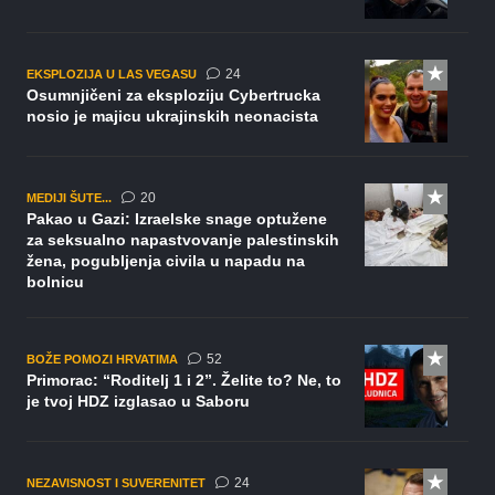
komentara
24
EKSPLOZIJA U LAS VEGASU
Osumnjičeni za eksploziju Cybertrucka
nosio je majicu ukrajinskih neonacista
komentara
20
MEDIJI ŠUTE...
Pakao u Gazi: Izraelske snage optužene
za seksualno napastvovanje palestinskih
žena, pogubljenja civila u napadu na
bolnicu
komentara
52
BOŽE POMOZI HRVATIMA
Primorac: “Roditelj 1 i 2”. Želite to? Ne, to
je tvoj HDZ izglasao u Saboru
komentara
24
NEZAVISNOST I SUVERENITET