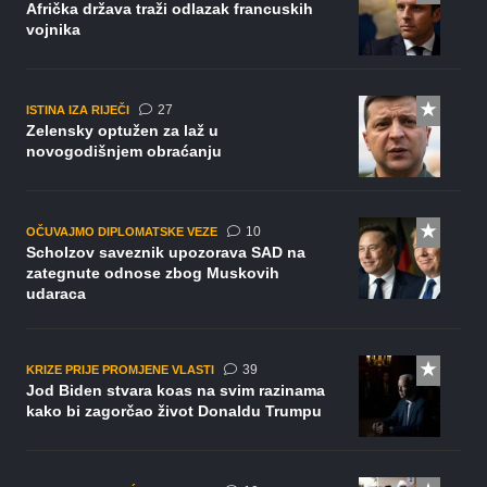
Afrička država traži odlazak francuskih
vojnika
komentara
27
ISTINA IZA RIJEČI
Zelensky optužen za laž u
novogodišnjem obraćanju
komentara
10
OČUVAJMO DIPLOMATSKE VEZE
Scholzov saveznik upozorava SAD na
zategnute odnose zbog Muskovih
udaraca
komentara
39
KRIZE PRIJE PROMJENE VLASTI
Jod Biden stvara koas na svim razinama
kako bi zagorčao život Donaldu Trumpu