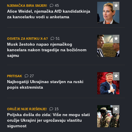
komentara
45
NJEMAČKA BIRA SMJER!
Alice Weidel, njemačka AfD kandidatkinja
za kancelarku vodi u anketama
komentar
51
OSVETA ZA KRITIKU X-A?
Musk žestoko napao njemačkog
kancelara nakon tragedije na božićnom
sajmu
komentara
27
PRITISAK
Najbogatiji Ukrajinac stavljen na ruski
popis ekstremista
komentara
15
ORUŽJE NIJE RJEŠENJE!
Poljska došla do zida: Više ne mogu slati
oružje Ukrajini jer ugrožavaju vlastitu
sigurnost