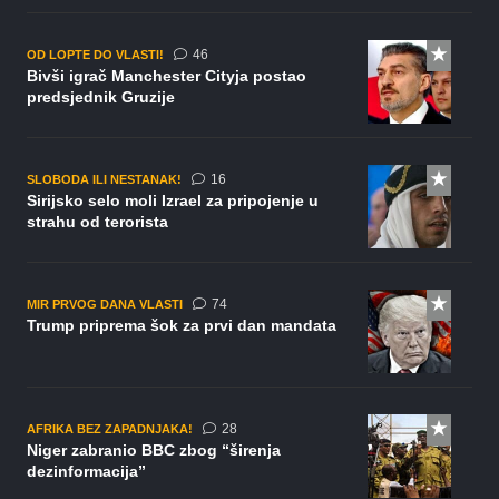
komentara
46
OD LOPTE DO VLASTI!
Bivši igrač Manchester Cityja postao
predsjednik Gruzije
komentara
16
SLOBODA ILI NESTANAK!
Sirijsko selo moli Izrael za pripojenje u
strahu od terorista
komentara
74
MIR PRVOG DANA VLASTI
Trump priprema šok za prvi dan mandata
komentara
28
AFRIKA BEZ ZAPADNJAKA!
Niger zabranio BBC zbog “širenja
dezinformacija”