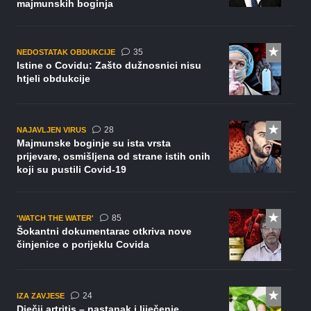
majmunskih boginja
komentara
35
NEDOSTATAK OBDUKCIJE
Istine o Covidu: Zašto dužnosnici nisu
htjeli obdukcije
komentara
28
NAJAVLJEN VIRUS
Majmunske boginje su ista vrsta
prijevare, osmišljena od strane istih onih
koji su pustili Covid-19
komentara
85
'WATCH THE WATER'
Šokantni dokumentarac otkriva nove
činjenice o porijeklu Covida
komentara
24
IZA ZAVJESE
Dječji artritis – nastanak i liječenje