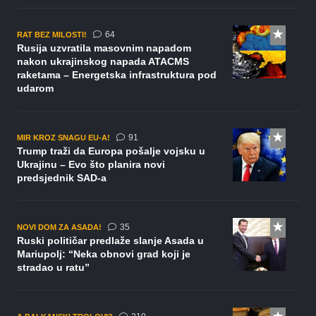
komentara
64
RAT BEZ MILOSTI!
Rusija uzvratila masovnim napadom
nakon ukrajinskog napada ATACMS
raketama – Energetska infrastruktura pod
udarom
komentar
91
MIR KROZ SNAGU EU-A!
Trump traži da Europa pošalje vojsku u
Ukrajinu – Evo što planira novi
predsjednik SAD-a
komentara
35
NOVI DOM ZA ASADA!
Ruski političar predlaže slanje Asada u
Mariupolj: “Neka obnovi grad koji je
stradao u ratu”