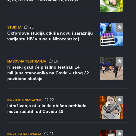
komentara
25
STUDIJA
Oxfordova studija otkrila novu i zarazniju
varijantu HIV virusa u Nizozemskoj
komentara
19
MASOVNA TESTIRANJA
Kineski grad će prisilno testirati 14
milijuna stanovnika na Covid – zbog 22
pozitivna slučaja
komentara
22
NOVO ISTRAŽIVANJE
Istraživanja otkrila da obična prehlada
može zaštititi od Covida-19
komentar
21
NOVA ISTRAŽIVANJA