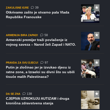
komentara
39
ZAKULISNE IGRE
Otkrivamo zašto je stvarno pala Vlada
Republike Francuske
komentara
58
ARMENIJA BIRA ZAPAD!
Armenski premijer traži povlačenje iz
vojnog saveza – Narod želi Zapad i NATO.
komentara
97
PRAVDA ZA SVU DJECU!
Putin je zločinac jer je izvukao djecu iz
ratne zone, a Izraelci su divni što su ubili
tisuće malih Palestinaca?
komentara
138
DA SE ZNA
CJEPIVA UZROKUJU AUTIZAM i druga
kronična zdravstvena stanja